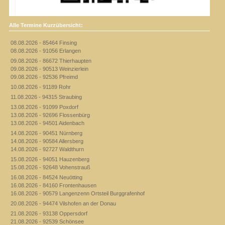
Alle Termine Kurzübersicht:
08.08.2026 - 85464 Finsing
08.08.2026 - 91056 Erlangen
09.08.2026 - 86672 Thierhaupten
09.08.2026 - 90513 Weinzierlein
09.08.2026 - 92536 Pfreimd
10.08.2026 - 91189 Rohr
11.08.2026 - 94315 Straubing
13.08.2026 - 91099 Poxdorf
13.08.2026 - 92696 Flossenbürg
13.08.2026 - 94501 Aidenbach
14.08.2026 - 90451 Nürnberg
14.08.2026 - 90584 Allersberg
14.08.2026 - 92727 Waldthurn
15.08.2026 - 94051 Hauzenberg
15.08.2026 - 92648 Vohenstrauß
16.08.2026 - 84524 Neuötting
16.08.2026 - 84160 Frontenhausen
16.08.2026 - 90579 Langenzenn Ortsteil Burggrafenhof
20.08.2026 - 94474 Vilshofen an der Donau
21.08.2026 - 93138 Oppersdorf
21.08.2026 - 92539 Schönsee