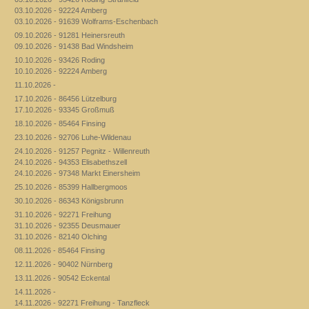
03.10.2026 - 92224 Amberg
03.10.2026 - 91639 Wolframs-Eschenbach
09.10.2026 - 91281 Heinersreuth
09.10.2026 - 91438 Bad Windsheim
10.10.2026 - 93426 Roding
10.10.2026 - 92224 Amberg
11.10.2026 -
17.10.2026 - 86456 Lützelburg
17.10.2026 - 93345 Großmuß
18.10.2026 - 85464 Finsing
23.10.2026 - 92706 Luhe-Wildenau
24.10.2026 - 91257 Pegnitz - Willenreuth
24.10.2026 - 94353 Elisabethszell
24.10.2026 - 97348 Markt Einersheim
25.10.2026 - 85399 Hallbergmoos
30.10.2026 - 86343 Königsbrunn
31.10.2026 - 92271 Freihung
31.10.2026 - 92355 Deusmauer
31.10.2026 - 82140 Olching
08.11.2026 - 85464 Finsing
12.11.2026 - 90402 Nürnberg
13.11.2026 - 90542 Eckental
14.11.2026 -
14.11.2026 - 92271 Freihung - Tanzfleck