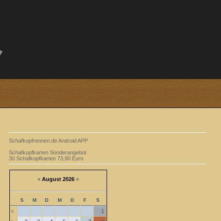
Schafkopfrennen.de Android APP
Schafkopfkarten Sonderangebot
30 Schafkopfkarten 73,90 Euro
«
August 2026
»
S
M
D
M
D
F
S
»
1