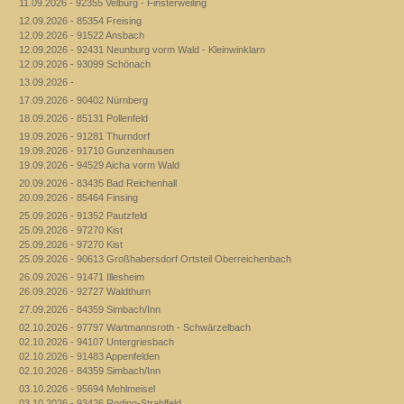
11.09.2026 - 92355 Velburg - Finsterweiling
12.09.2026 - 85354 Freising
12.09.2026 - 91522 Ansbach
12.09.2026 - 92431 Neunburg vorm Wald - Kleinwinklarn
12.09.2026 - 93099 Schönach
13.09.2026 -
17.09.2026 - 90402 Nürnberg
18.09.2026 - 85131 Pollenfeld
19.09.2026 - 91281 Thurndorf
19.09.2026 - 91710 Gunzenhausen
19.09.2026 - 94529 Aicha vorm Wald
20.09.2026 - 83435 Bad Reichenhall
20.09.2026 - 85464 Finsing
25.09.2026 - 91352 Pautzfeld
25.09.2026 - 97270 Kist
25.09.2026 - 97270 Kist
25.09.2026 - 90613 Großhabersdorf Ortsteil Oberreichenbach
26.09.2026 - 91471 Illesheim
26.09.2026 - 92727 Waldthurn
27.09.2026 - 84359 Simbach/Inn
02.10.2026 - 97797 Wartmannsroth - Schwärzelbach
02.10.2026 - 94107 Untergriesbach
02.10.2026 - 91483 Appenfelden
02.10.2026 - 84359 Simbach/Inn
03.10.2026 - 95694 Mehlmeisel
03.10.2026 - 93426 Roding-Strahlfeld