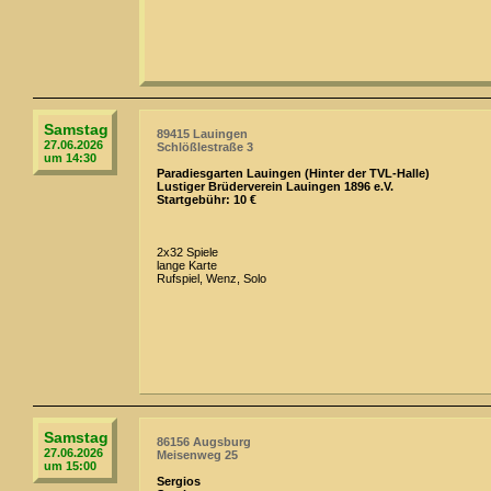
Samstag
89415 Lauingen
27.06.2026
Schlößlestraße 3
um 14:30
Paradiesgarten Lauingen (Hinter der TVL-Halle)
Lustiger Brüderverein Lauingen 1896 e.V.
Startgebühr: 10 €
2x32 Spiele
lange Karte
Rufspiel, Wenz, Solo
Samstag
86156 Augsburg
27.06.2026
Meisenweg 25
um 15:00
Sergios