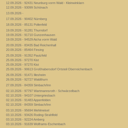
12.09.2026 - 92431 Neunburg vorm Wald - Kleinwinklarn
12.09.2026 - 93099 Schönach
13.09.2026 -
17.09.2026 - 90402 Nürnberg
18.09.2026 - 85131 Pollenfeld
19.09.2026 - 91281 Thurndorf
19.09.2026 - 91710 Gunzenhausen
19.09.2026 - 94529 Aicha vorm Wald
20.09.2026 - 83435 Bad Reichenhall
20.09.2026 - 85464 Finsing
25.09.2026 - 91352 Pautzfeld
25.09.2026 - 97270 Kist
25.09.2026 - 97270 Kist
25.09.2026 - 90613 Großhabersdorf Ortsteil Oberreichenbach
26.09.2026 - 91471 Illesheim
26.09.2026 - 92727 Waldthurn
27.09.2026 - 84359 Simbach/Inn
02.10.2026 - 97797 Wartmannsroth - Schwärzelbach
02.10.2026 - 94107 Untergriesbach
02.10.2026 - 91483 Appenfelden
02.10.2026 - 84359 Simbach/Inn
03.10.2026 - 95694 Mehlmeisel
03.10.2026 - 93426 Roding-Strahlfeld
03.10.2026 - 92224 Amberg
03.10.2026 - 91639 Wolframs-Eschenbach