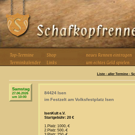
Liste - aller Termine - 
Samstag
84424 Isen
27.06.2026
um 10:00
im Festzelt am Volksfestplatz Isen
IsenKult e.V.
Startgebühr: 20 €
1.Platz: 1000,-€
2.Platz: 500,-€
3.Platz: 250,-€