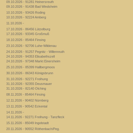
09.10.2026 - 91281 Heinersreuth
09.10.2026 - 91438 Bad Windsheim
10.10.2026 - 93426 Roding
10.10.2026 - 92224 Amberg
11.10.2026 -
17.10.2026 - 86456 Lützelburg
17.10.2026 - 93345 Großmuß
18.10.2026 - 85464 Finsing
23.10.2026 - 92706 Luhe-Wildenau
24.10.2026 - 91257 Pegnitz - Willenreuth
24.10.2026 - 94353 Elisabethszell
24.10.2026 - 97348 Markt Einersheim
25.10.2026 - 85399 Hallbergmoos
30.10.2026 - 86343 Königsbrunn
31.10.2026 - 92271 Freihung
31.10.2026 - 92355 Deusmauer
31.10.2026 - 82140 Olching
08.11.2026 - 85464 Finsing
12.11.2026 - 90402 Nürnberg
13.11.2026 - 90542 Eckental
14.11.2026 -
14.11.2026 - 92271 Freihung - Tanzfleck
15.11.2026 - 85049 Ingolstadt
20.11.2026 - 90552 Röthenbach/Peg.