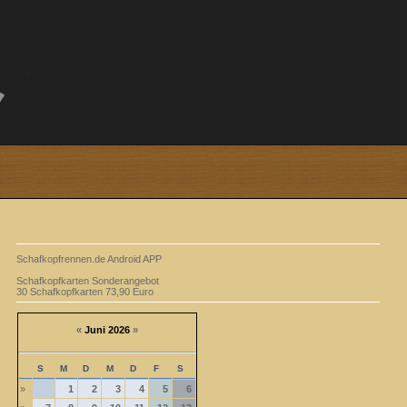
Schafkopfrennen.de Android APP
Schafkopfkarten Sonderangebot
30 Schafkopfkarten 73,90 Euro
«
Juni 2026
»
S
M
D
M
D
F
S
»
1
2
3
4
5
6