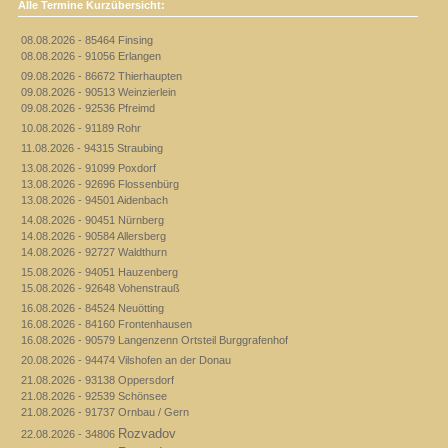
Alle Termine Kurzübersicht:
08.08.2026 - 85464 Finsing
08.08.2026 - 91056 Erlangen
09.08.2026 - 86672 Thierhaupten
09.08.2026 - 90513 Weinzierlein
09.08.2026 - 92536 Pfreimd
10.08.2026 - 91189 Rohr
11.08.2026 - 94315 Straubing
13.08.2026 - 91099 Poxdorf
13.08.2026 - 92696 Flossenbürg
13.08.2026 - 94501 Aidenbach
14.08.2026 - 90451 Nürnberg
14.08.2026 - 90584 Allersberg
14.08.2026 - 92727 Waldthurn
15.08.2026 - 94051 Hauzenberg
15.08.2026 - 92648 Vohenstrauß
16.08.2026 - 84524 Neuötting
16.08.2026 - 84160 Frontenhausen
16.08.2026 - 90579 Langenzenn Ortsteil Burggrafenhof
20.08.2026 - 94474 Vilshofen an der Donau
21.08.2026 - 93138 Oppersdorf
21.08.2026 - 92539 Schönsee
21.08.2026 - 91737 Ornbau / Gern
Rozvadov
22.08.2026 - 34806