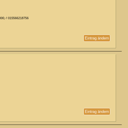
1000,-! 015566218756
Eintrag ändern
Eintrag ändern