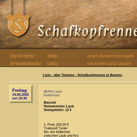
Liste - aller Termine - Schafkopfrennen in Bayern:
Freitag
86754 Laub
19.06.2026
Kellerholz
um 19:30
Bierzelt
Heimatverein Laub
Startgebühr: 12 €
1. Preis 200,00 €
Trationell Tunier
Wo: Am Kellerholz
zwischen Laub und Kro