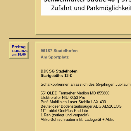
Freitag
96187 Stadelhofen
12.06.2026
um 18:00
Am Sportplatz
DJK SG Stadelhofen
Startgebühr: 13 €
Schafkopfrennen anlässlich des 55-jährigen Jubiläum
55“ QLED Fernseher Medion MD 855800
Elektroroller NIU KQi3 Pro
Profi Multilinien-Laser Stabila LAX 400
Beutelloser Bodenstaubsauger AEG AL51C1OG
11“ Tablet OnePlus Pad Lite
1 Reh (zerlegt und verpackt)
Akku-Bohrschrauber inkl. Ladegerät + Akku