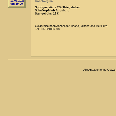
12.06.2026
Kobelweg 64
um 19:00
Sportgaststätte TSV Kriegshaber
Schafkopfclub Augsburg
Startgebühr: 15 €
Geldpreise nach Anzahl der Tische, Mindestens 100 Euro.
Tel.: 017621056398
Alle Angaben ohne Gewäh