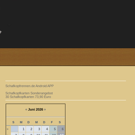
Schafkopfrennen.de Android APP
Schafkopfkarten Sonderangebot
30 Schafkopfkarten 73,90 Euro
«
Juni 2026
»
S
M
D
M
D
F
S
»
1
2
3
4
5
6