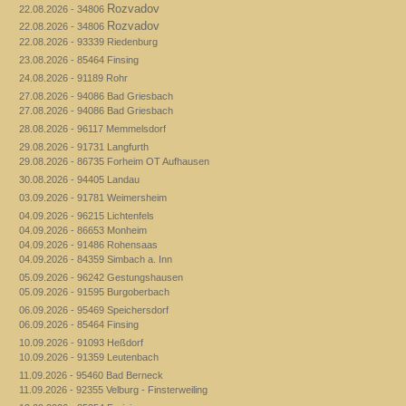
Rozvadov
22.08.2026 - 34806
Rozvadov
22.08.2026 - 34806
22.08.2026 - 93339 Riedenburg
23.08.2026 - 85464 Finsing
24.08.2026 - 91189 Rohr
27.08.2026 - 94086 Bad Griesbach
27.08.2026 - 94086 Bad Griesbach
28.08.2026 - 96117 Memmelsdorf
29.08.2026 - 91731 Langfurth
29.08.2026 - 86735 Forheim OT Aufhausen
30.08.2026 - 94405 Landau
03.09.2026 - 91781 Weimersheim
04.09.2026 - 96215 Lichtenfels
04.09.2026 - 86653 Monheim
04.09.2026 - 91486 Rohensaas
04.09.2026 - 84359 Simbach a. Inn
05.09.2026 - 96242 Gestungshausen
05.09.2026 - 91595 Burgoberbach
06.09.2026 - 95469 Speichersdorf
06.09.2026 - 85464 Finsing
10.09.2026 - 91093 Heßdorf
10.09.2026 - 91359 Leutenbach
11.09.2026 - 95460 Bad Berneck
11.09.2026 - 92355 Velburg - Finsterweiling