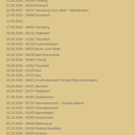
12.09.2026 - 85354 Freising
12.09.2026 - 91522 Ansbach
12.09.2026 - 92431 Neunburg vorm Wald - Kleinwinklarn
12.09.2026 - 93099 Schönach
13.09.2026 -
17.09.2026 - 90402 Nürnberg
18.09.2026 - 85131 Pollenfeld
19.09.2026 - 91281 Thurndorf
19.09.2026 - 91710 Gunzenhausen
19.09.2026 - 94529 Aicha vorm Wald
20.09.2026 - 83435 Bad Reichenhall
20.09.2026 - 85464 Finsing
25.09.2026 - 91352 Pautzfeld
25.09.2026 - 97270 Kist
25.09.2026 - 97270 Kist
25.09.2026 - 90613 Großhabersdorf Ortsteil Oberreichenbach
26.09.2026 - 91471 Illesheim
26.09.2026 - 92727 Waldthurn
27.09.2026 - 84359 Simbach/Inn
02.10.2026 - 97797 Wartmannsroth - Schwärzelbach
02.10.2026 - 94107 Untergriesbach
02.10.2026 - 91483 Appenfelden
02.10.2026 - 84359 Simbach/Inn
03.10.2026 - 95694 Mehlmeisel
03.10.2026 - 93426 Roding-Strahlfeld
03.10.2026 - 92224 Amberg