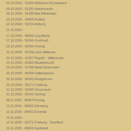
03.10.2026 - 91639 Wolframs-Eschenbach
09.10.2026 - 91281 Heinersreuth
09.10.2026 - 91438 Bad Windsheim
10.10.2026 - 93426 Roding
10.10.2026 - 92224 Amberg
11.10.2026 -
17.10.2026 - 86456 Lützelburg
17.10.2026 - 93345 Großmuß
18.10.2026 - 85464 Finsing
23.10.2026 - 92706 Luhe-Wildenau
24.10.2026 - 91257 Pegnitz - Willenreuth
24.10.2026 - 94353 Elisabethszell
24.10.2026 - 97348 Markt Einersheim
25.10.2026 - 85399 Hallbergmoos
30.10.2026 - 86343 Königsbrunn
31.10.2026 - 92271 Freihung
31.10.2026 - 92355 Deusmauer
31.10.2026 - 82140 Olching
08.11.2026 - 85464 Finsing
12.11.2026 - 90402 Nürnberg
13.11.2026 - 90542 Eckental
14.11.2026 -
14.11.2026 - 92271 Freihung - Tanzfleck
15.11.2026 - 85049 Ingolstadt