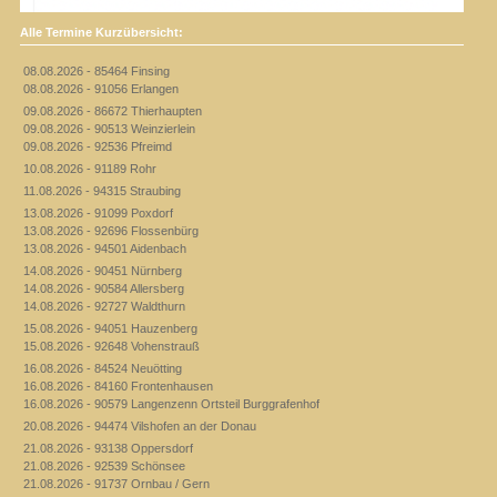
Alle Termine Kurzübersicht:
08.08.2026 - 85464 Finsing
08.08.2026 - 91056 Erlangen
09.08.2026 - 86672 Thierhaupten
09.08.2026 - 90513 Weinzierlein
09.08.2026 - 92536 Pfreimd
10.08.2026 - 91189 Rohr
11.08.2026 - 94315 Straubing
13.08.2026 - 91099 Poxdorf
13.08.2026 - 92696 Flossenbürg
13.08.2026 - 94501 Aidenbach
14.08.2026 - 90451 Nürnberg
14.08.2026 - 90584 Allersberg
14.08.2026 - 92727 Waldthurn
15.08.2026 - 94051 Hauzenberg
15.08.2026 - 92648 Vohenstrauß
16.08.2026 - 84524 Neuötting
16.08.2026 - 84160 Frontenhausen
16.08.2026 - 90579 Langenzenn Ortsteil Burggrafenhof
20.08.2026 - 94474 Vilshofen an der Donau
21.08.2026 - 93138 Oppersdorf
21.08.2026 - 92539 Schönsee
21.08.2026 - 91737 Ornbau / Gern