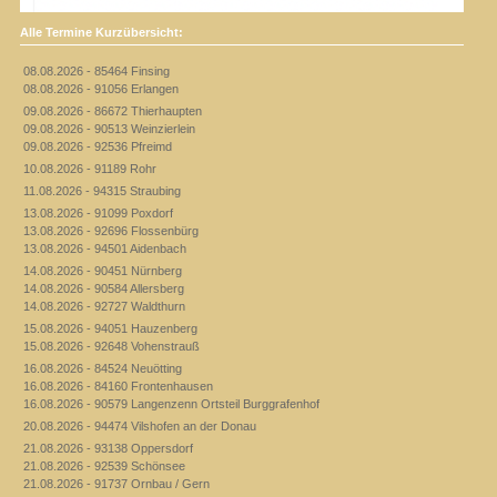
Alle Termine Kurzübersicht:
08.08.2026 - 85464 Finsing
08.08.2026 - 91056 Erlangen
09.08.2026 - 86672 Thierhaupten
09.08.2026 - 90513 Weinzierlein
09.08.2026 - 92536 Pfreimd
10.08.2026 - 91189 Rohr
11.08.2026 - 94315 Straubing
13.08.2026 - 91099 Poxdorf
13.08.2026 - 92696 Flossenbürg
13.08.2026 - 94501 Aidenbach
14.08.2026 - 90451 Nürnberg
14.08.2026 - 90584 Allersberg
14.08.2026 - 92727 Waldthurn
15.08.2026 - 94051 Hauzenberg
15.08.2026 - 92648 Vohenstrauß
16.08.2026 - 84524 Neuötting
16.08.2026 - 84160 Frontenhausen
16.08.2026 - 90579 Langenzenn Ortsteil Burggrafenhof
20.08.2026 - 94474 Vilshofen an der Donau
21.08.2026 - 93138 Oppersdorf
21.08.2026 - 92539 Schönsee
21.08.2026 - 91737 Ornbau / Gern