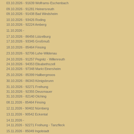
03.10.2026 - 91639 Wolframs-Eschenbach
09.10.2026 - 91281 Heinersreuth
09.10.2026 - 91438 Bad Windsheim
10.10.2026 - 93426 Roding
10.10.2026 - 92224 Amberg
11.10.2026 -
17.10.2026 - 86456 Lützelburg
17.10.2026 - 93345 Großmuß
18.10.2026 - 85464 Finsing
23.10.2026 - 92706 Luhe-Wildenau
24.10.2026 - 91257 Pegnitz - Willenreuth
24.10.2026 - 94353 Elisabethszell
24.10.2026 - 97348 Markt Einersheim
25.10.2026 - 85399 Hallbergmoos
30.10.2026 - 86343 Königsbrunn
31.10.2026 - 92271 Freihung
31.10.2026 - 92355 Deusmauer
31.10.2026 - 82140 Olching
08.11.2026 - 85464 Finsing
12.11.2026 - 90402 Nürnberg
13.11.2026 - 90542 Eckental
14.11.2026 -
14.11.2026 - 92271 Freihung - Tanzfleck
15.11.2026 - 85049 Ingolstadt