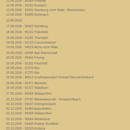
12.09.2026 - 85354 Freising
12.09.2026 - 91522 Ansbach
12.09.2026 - 92431 Neunburg vorm Wald - Kleinwinklarn
12.09.2026 - 93099 Schönach
13.09.2026 -
17.09.2026 - 90402 Nürnberg
18.09.2026 - 85131 Pollenfeld
19.09.2026 - 91281 Thurndorf
19.09.2026 - 91710 Gunzenhausen
19.09.2026 - 94529 Aicha vorm Wald
20.09.2026 - 83435 Bad Reichenhall
20.09.2026 - 85464 Finsing
25.09.2026 - 91352 Pautzfeld
25.09.2026 - 97270 Kist
25.09.2026 - 97270 Kist
25.09.2026 - 90613 Großhabersdorf Ortsteil Oberreichenbach
26.09.2026 - 91471 Illesheim
26.09.2026 - 92727 Waldthurn
27.09.2026 - 84359 Simbach/Inn
02.10.2026 - 97797 Wartmannsroth - Schwärzelbach
02.10.2026 - 94107 Untergriesbach
02.10.2026 - 91483 Appenfelden
02.10.2026 - 84359 Simbach/Inn
03.10.2026 - 95694 Mehlmeisel
03.10.2026 - 93426 Roding-Strahlfeld
03.10.2026 - 92224 Amberg