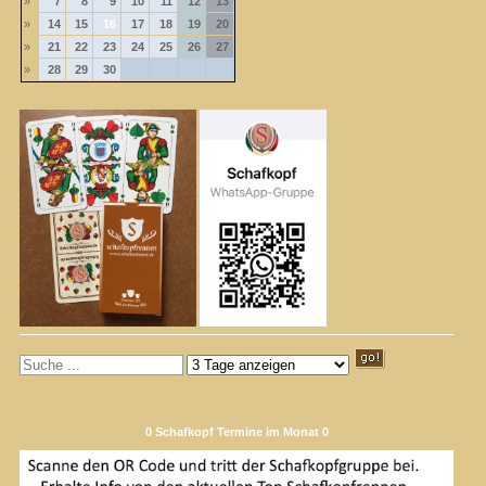
»
7
8
9
10
11
12
13
»
14
15
16
17
18
19
20
»
21
22
23
24
25
26
27
»
28
29
30
0 Schafkopf Termine im Monat 0