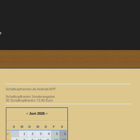
Schafkopfrennen.de Android APP
Schafkopfkarten Sonderangebot
30 Schafkopfkarten 73,90 Euro
«
Juni 2026
»
S
M
D
M
D
F
S
»
1
2
3
4
5
6