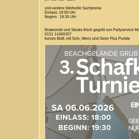
und weitere Wertvolle Sachpreise
Einlass: 18:00 Uhr
Beginn : 19:30 Uhr
Bratwürste und Steaks frisch gegrillt von Partyservice M
0151 14360357
kurzes Blatt, mit Solo, Wenz und Geier Plus Punkte