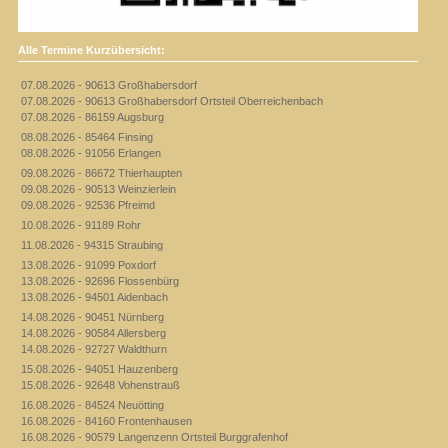
Alle Termine Kurzübersicht:
07.08.2026 - 90613 Großhabersdorf
07.08.2026 - 90613 Großhabersdorf Ortsteil Oberreichenbach
07.08.2026 - 86159 Augsburg
08.08.2026 - 85464 Finsing
08.08.2026 - 91056 Erlangen
09.08.2026 - 86672 Thierhaupten
09.08.2026 - 90513 Weinzierlein
09.08.2026 - 92536 Pfreimd
10.08.2026 - 91189 Rohr
11.08.2026 - 94315 Straubing
13.08.2026 - 91099 Poxdorf
13.08.2026 - 92696 Flossenbürg
13.08.2026 - 94501 Aidenbach
14.08.2026 - 90451 Nürnberg
14.08.2026 - 90584 Allersberg
14.08.2026 - 92727 Waldthurn
15.08.2026 - 94051 Hauzenberg
15.08.2026 - 92648 Vohenstrauß
16.08.2026 - 84524 Neuötting
16.08.2026 - 84160 Frontenhausen
16.08.2026 - 90579 Langenzenn Ortsteil Burggrafenhof