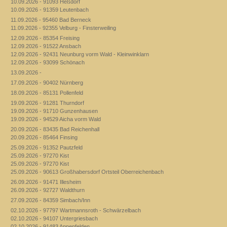
10.09.2026 - 91093 Heßdorf
10.09.2026 - 91359 Leutenbach
11.09.2026 - 95460 Bad Berneck
11.09.2026 - 92355 Velburg - Finsterweiling
12.09.2026 - 85354 Freising
12.09.2026 - 91522 Ansbach
12.09.2026 - 92431 Neunburg vorm Wald - Kleinwinklarn
12.09.2026 - 93099 Schönach
13.09.2026 -
17.09.2026 - 90402 Nürnberg
18.09.2026 - 85131 Pollenfeld
19.09.2026 - 91281 Thurndorf
19.09.2026 - 91710 Gunzenhausen
19.09.2026 - 94529 Aicha vorm Wald
20.09.2026 - 83435 Bad Reichenhall
20.09.2026 - 85464 Finsing
25.09.2026 - 91352 Pautzfeld
25.09.2026 - 97270 Kist
25.09.2026 - 97270 Kist
25.09.2026 - 90613 Großhabersdorf Ortsteil Oberreichenbach
26.09.2026 - 91471 Illesheim
26.09.2026 - 92727 Waldthurn
27.09.2026 - 84359 Simbach/Inn
02.10.2026 - 97797 Wartmannsroth - Schwärzelbach
02.10.2026 - 94107 Untergriesbach
02.10.2026 - 91483 Appenfelden