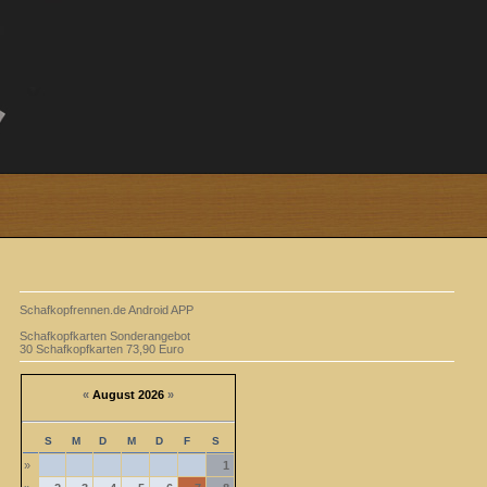
Schafkopfrennen.de Android APP
Schafkopfkarten Sonderangebot
30 Schafkopfkarten 73,90 Euro
«
August 2026
»
S
M
D
M
D
F
S
»
1