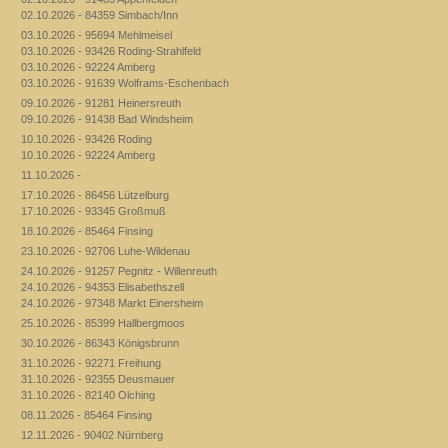
02.10.2026 - 84359 Simbach/Inn
03.10.2026 - 95694 Mehlmeisel
03.10.2026 - 93426 Roding-Strahlfeld
03.10.2026 - 92224 Amberg
03.10.2026 - 91639 Wolframs-Eschenbach
09.10.2026 - 91281 Heinersreuth
09.10.2026 - 91438 Bad Windsheim
10.10.2026 - 93426 Roding
10.10.2026 - 92224 Amberg
11.10.2026 -
17.10.2026 - 86456 Lützelburg
17.10.2026 - 93345 Großmuß
18.10.2026 - 85464 Finsing
23.10.2026 - 92706 Luhe-Wildenau
24.10.2026 - 91257 Pegnitz - Willenreuth
24.10.2026 - 94353 Elisabethszell
24.10.2026 - 97348 Markt Einersheim
25.10.2026 - 85399 Hallbergmoos
30.10.2026 - 86343 Königsbrunn
31.10.2026 - 92271 Freihung
31.10.2026 - 92355 Deusmauer
31.10.2026 - 82140 Olching
08.11.2026 - 85464 Finsing
12.11.2026 - 90402 Nürnberg