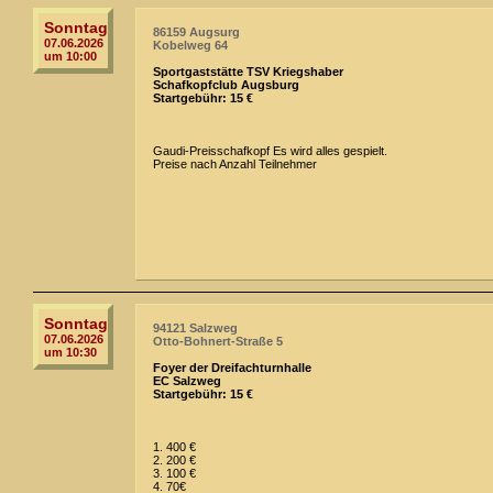
Sonntag
86159 Augsurg
07.06.2026
Kobelweg 64
um 10:00
Sportgaststätte TSV Kriegshaber
Schafkopfclub Augsburg
Startgebühr: 15 €
Gaudi-Preisschafkopf Es wird alles gespielt.
Preise nach Anzahl Teilnehmer
Sonntag
94121 Salzweg
07.06.2026
Otto-Bohnert-Straße 5
um 10:30
Foyer der Dreifachturnhalle
EC Salzweg
Startgebühr: 15 €
1. 400 €
2. 200 €
3. 100 €
4. 70€