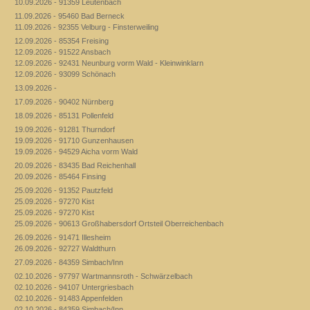
10.09.2026 - 91359 Leutenbach
11.09.2026 - 95460 Bad Berneck
11.09.2026 - 92355 Velburg - Finsterweiling
12.09.2026 - 85354 Freising
12.09.2026 - 91522 Ansbach
12.09.2026 - 92431 Neunburg vorm Wald - Kleinwinklarn
12.09.2026 - 93099 Schönach
13.09.2026 -
17.09.2026 - 90402 Nürnberg
18.09.2026 - 85131 Pollenfeld
19.09.2026 - 91281 Thurndorf
19.09.2026 - 91710 Gunzenhausen
19.09.2026 - 94529 Aicha vorm Wald
20.09.2026 - 83435 Bad Reichenhall
20.09.2026 - 85464 Finsing
25.09.2026 - 91352 Pautzfeld
25.09.2026 - 97270 Kist
25.09.2026 - 97270 Kist
25.09.2026 - 90613 Großhabersdorf Ortsteil Oberreichenbach
26.09.2026 - 91471 Illesheim
26.09.2026 - 92727 Waldthurn
27.09.2026 - 84359 Simbach/Inn
02.10.2026 - 97797 Wartmannsroth - Schwärzelbach
02.10.2026 - 94107 Untergriesbach
02.10.2026 - 91483 Appenfelden
02.10.2026 - 84359 Simbach/Inn