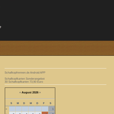
Schafkopfrennen.de Android APP
Schafkopfkarten Sonderangebot
30 Schafkopfkarten 73,90 Euro
«
August 2026
»
S
M
D
M
D
F
S
»
1