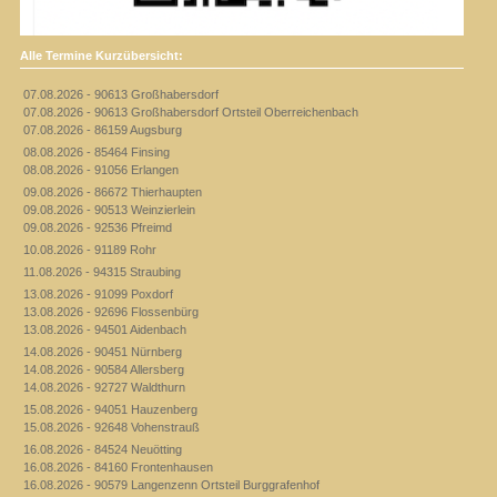
Alle Termine Kurzübersicht:
07.08.2026 - 90613 Großhabersdorf
07.08.2026 - 90613 Großhabersdorf Ortsteil Oberreichenbach
07.08.2026 - 86159 Augsburg
08.08.2026 - 85464 Finsing
08.08.2026 - 91056 Erlangen
09.08.2026 - 86672 Thierhaupten
09.08.2026 - 90513 Weinzierlein
09.08.2026 - 92536 Pfreimd
10.08.2026 - 91189 Rohr
11.08.2026 - 94315 Straubing
13.08.2026 - 91099 Poxdorf
13.08.2026 - 92696 Flossenbürg
13.08.2026 - 94501 Aidenbach
14.08.2026 - 90451 Nürnberg
14.08.2026 - 90584 Allersberg
14.08.2026 - 92727 Waldthurn
15.08.2026 - 94051 Hauzenberg
15.08.2026 - 92648 Vohenstrauß
16.08.2026 - 84524 Neuötting
16.08.2026 - 84160 Frontenhausen
16.08.2026 - 90579 Langenzenn Ortsteil Burggrafenhof