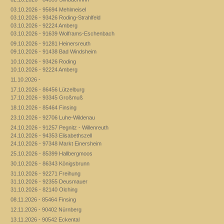
03.10.2026 - 95694 Mehlmeisel
03.10.2026 - 93426 Roding-Strahlfeld
03.10.2026 - 92224 Amberg
03.10.2026 - 91639 Wolframs-Eschenbach
09.10.2026 - 91281 Heinersreuth
09.10.2026 - 91438 Bad Windsheim
10.10.2026 - 93426 Roding
10.10.2026 - 92224 Amberg
11.10.2026 -
17.10.2026 - 86456 Lützelburg
17.10.2026 - 93345 Großmuß
18.10.2026 - 85464 Finsing
23.10.2026 - 92706 Luhe-Wildenau
24.10.2026 - 91257 Pegnitz - Willenreuth
24.10.2026 - 94353 Elisabethszell
24.10.2026 - 97348 Markt Einersheim
25.10.2026 - 85399 Hallbergmoos
30.10.2026 - 86343 Königsbrunn
31.10.2026 - 92271 Freihung
31.10.2026 - 92355 Deusmauer
31.10.2026 - 82140 Olching
08.11.2026 - 85464 Finsing
12.11.2026 - 90402 Nürnberg
13.11.2026 - 90542 Eckental