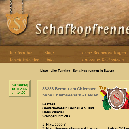
Liste - aller Termine - Schafkopfrennen in Bayern:
Samstag
83233 Bernau am Chiemsee
18.07.2026
um 14:00
nähe Chiemseepark - Felden
Festzelt
Gewerbeverein Bernau e.V. und
Hans Winkler
Startgebühr: 20 €
1. Platz 1000 €
2. Platz Brauereiführung mit Freibier und Brotzeit 20 Le