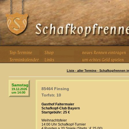
Liste - aller Termine - Schafkopfrennen i
Samstag
85464 Finsing
19.12.2026
um 14:00
Torfstr. 10
Gasthof Faltermaier
Schafkopf-Club Bayern
Startgebühr: 25 €
Weihnachtsfeier
14:00 Uhr Schafkopf-Turnier
4 Runden a 20 Spiele (Startg.: € 25,00)