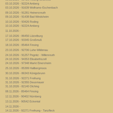
03.10.2026 - 92224 Amberg
03.10.2026 - 91639 Wolframs-Eschenbach
09.10.2026 - 91281 Heinersreuth
09.10.2026 - 91438 Bad Windsheim
10.10.2026 - 93426 Roding
10.10.2026 - 92224 Amberg
11.10.2026 -
17.10.2026 - 86456 Lützelburg
17.10.2026 - 93345 Großmuß
18.10.2026 - 85464 Finsing
23.10.2026 - 92706 Luhe-Wildenau
24.10.2026 - 91257 Pegnitz - Willenreuth
24.10.2026 - 94353 Elisabethszell
24.10.2026 - 97348 Markt Einersheim
25.10.2026 - 85399 Hallbergmoos
30.10.2026 - 86343 Königsbrunn
31.10.2026 - 92271 Freihung
31.10.2026 - 92355 Deusmauer
31.10.2026 - 82140 Olching
08.11.2026 - 85464 Finsing
12.11.2026 - 90402 Nürnberg
13.11.2026 - 90542 Eckental
14.11.2026 -
14.11.2026 - 92271 Freihung - Tanzfleck