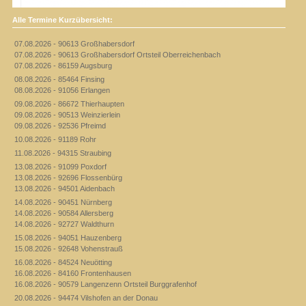
Alle Termine Kurzübersicht:
07.08.2026 - 90613 Großhabersdorf
07.08.2026 - 90613 Großhabersdorf Ortsteil Oberreichenbach
07.08.2026 - 86159 Augsburg
08.08.2026 - 85464 Finsing
08.08.2026 - 91056 Erlangen
09.08.2026 - 86672 Thierhaupten
09.08.2026 - 90513 Weinzierlein
09.08.2026 - 92536 Pfreimd
10.08.2026 - 91189 Rohr
11.08.2026 - 94315 Straubing
13.08.2026 - 91099 Poxdorf
13.08.2026 - 92696 Flossenbürg
13.08.2026 - 94501 Aidenbach
14.08.2026 - 90451 Nürnberg
14.08.2026 - 90584 Allersberg
14.08.2026 - 92727 Waldthurn
15.08.2026 - 94051 Hauzenberg
15.08.2026 - 92648 Vohenstrauß
16.08.2026 - 84524 Neuötting
16.08.2026 - 84160 Frontenhausen
16.08.2026 - 90579 Langenzenn Ortsteil Burggrafenhof
20.08.2026 - 94474 Vilshofen an der Donau