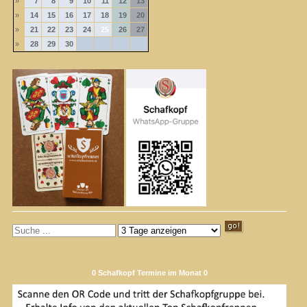
»
7
8
9
10
11
12
13
»
14
15
16
17
18
19
20
»
21
22
23
24
25
26
27
»
28
29
30
0 Schafkopf Termine im Monat 0