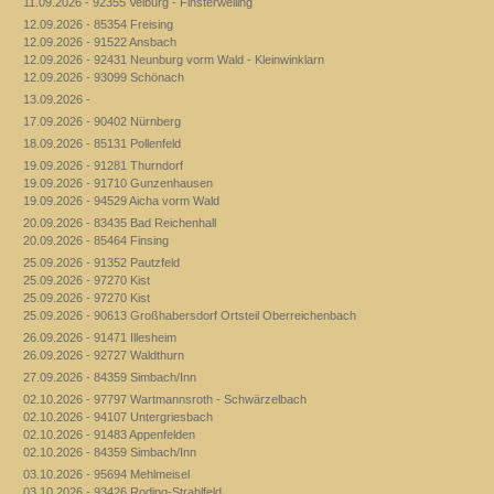
11.09.2026 - 92355 Velburg - Finsterweiling
12.09.2026 - 85354 Freising
12.09.2026 - 91522 Ansbach
12.09.2026 - 92431 Neunburg vorm Wald - Kleinwinklarn
12.09.2026 - 93099 Schönach
13.09.2026 -
17.09.2026 - 90402 Nürnberg
18.09.2026 - 85131 Pollenfeld
19.09.2026 - 91281 Thurndorf
19.09.2026 - 91710 Gunzenhausen
19.09.2026 - 94529 Aicha vorm Wald
20.09.2026 - 83435 Bad Reichenhall
20.09.2026 - 85464 Finsing
25.09.2026 - 91352 Pautzfeld
25.09.2026 - 97270 Kist
25.09.2026 - 97270 Kist
25.09.2026 - 90613 Großhabersdorf Ortsteil Oberreichenbach
26.09.2026 - 91471 Illesheim
26.09.2026 - 92727 Waldthurn
27.09.2026 - 84359 Simbach/Inn
02.10.2026 - 97797 Wartmannsroth - Schwärzelbach
02.10.2026 - 94107 Untergriesbach
02.10.2026 - 91483 Appenfelden
02.10.2026 - 84359 Simbach/Inn
03.10.2026 - 95694 Mehlmeisel
03.10.2026 - 93426 Roding-Strahlfeld