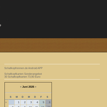
Schafkopfrennen.de Android APP
Schafkopfkarten Sonderangebot
30 Schafkopfkarten 73,90 Euro
«
Juni 2026
»
S
M
D
M
D
F
S
»
1
2
3
4
5
6