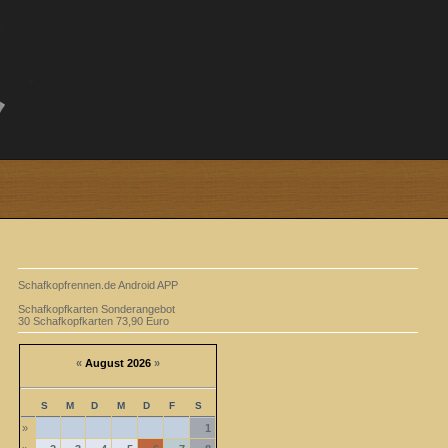
Schafkopfrennen.de Android APP
Schafkopfkarten Sonderangebot
30 Schafkopfkarten 73,90 Euro
«
August 2026
»
S
M
D
M
D
F
S
»
1