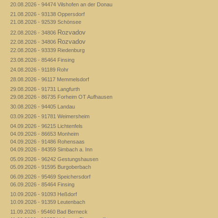
20.08.2026 - 94474 Vilshofen an der Donau
21.08.2026 - 93138 Oppersdorf
21.08.2026 - 92539 Schönsee
Rozvadov
22.08.2026 - 34806
Rozvadov
22.08.2026 - 34806
22.08.2026 - 93339 Riedenburg
23.08.2026 - 85464 Finsing
24.08.2026 - 91189 Rohr
28.08.2026 - 96117 Memmelsdorf
29.08.2026 - 91731 Langfurth
29.08.2026 - 86735 Forheim OT Aufhausen
30.08.2026 - 94405 Landau
03.09.2026 - 91781 Weimersheim
04.09.2026 - 96215 Lichtenfels
04.09.2026 - 86653 Monheim
04.09.2026 - 91486 Rohensaas
04.09.2026 - 84359 Simbach a. Inn
05.09.2026 - 96242 Gestungshausen
05.09.2026 - 91595 Burgoberbach
06.09.2026 - 95469 Speichersdorf
06.09.2026 - 85464 Finsing
10.09.2026 - 91093 Heßdorf
10.09.2026 - 91359 Leutenbach
11.09.2026 - 95460 Bad Berneck