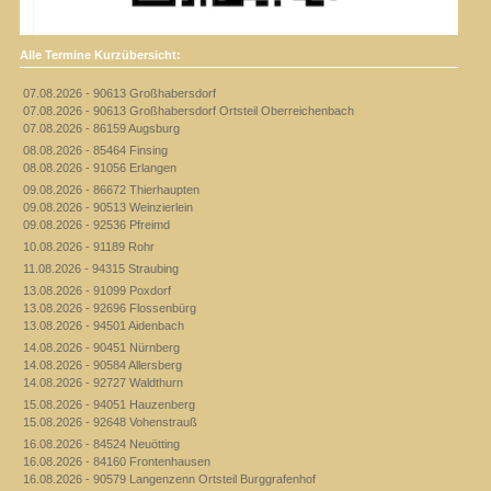
Alle Termine Kurzübersicht:
07.08.2026 - 90613 Großhabersdorf
07.08.2026 - 90613 Großhabersdorf Ortsteil Oberreichenbach
07.08.2026 - 86159 Augsburg
08.08.2026 - 85464 Finsing
08.08.2026 - 91056 Erlangen
09.08.2026 - 86672 Thierhaupten
09.08.2026 - 90513 Weinzierlein
09.08.2026 - 92536 Pfreimd
10.08.2026 - 91189 Rohr
11.08.2026 - 94315 Straubing
13.08.2026 - 91099 Poxdorf
13.08.2026 - 92696 Flossenbürg
13.08.2026 - 94501 Aidenbach
14.08.2026 - 90451 Nürnberg
14.08.2026 - 90584 Allersberg
14.08.2026 - 92727 Waldthurn
15.08.2026 - 94051 Hauzenberg
15.08.2026 - 92648 Vohenstrauß
16.08.2026 - 84524 Neuötting
16.08.2026 - 84160 Frontenhausen
16.08.2026 - 90579 Langenzenn Ortsteil Burggrafenhof