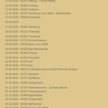
11.09.2026 - 92355 Velburg - Finsterweiling
12.09.2026 - 85354 Freising
12.09.2026 - 91522 Ansbach
12.09.2026 - 92431 Neunburg vorm Wald - Kleinwinklarn
12.09.2026 - 93099 Schönach
13.09.2026 -
17.09.2026 - 90402 Nürnberg
18.09.2026 - 85131 Pollenfeld
19.09.2026 - 91281 Thurndorf
19.09.2026 - 91710 Gunzenhausen
19.09.2026 - 94529 Aicha vorm Wald
20.09.2026 - 83435 Bad Reichenhall
20.09.2026 - 85464 Finsing
25.09.2026 - 91352 Pautzfeld
25.09.2026 - 97270 Kist
25.09.2026 - 97270 Kist
25.09.2026 - 90613 Großhabersdorf Ortsteil Oberreichenbach
26.09.2026 - 91471 Illesheim
26.09.2026 - 92727 Waldthurn
27.09.2026 - 84359 Simbach/Inn
02.10.2026 - 97797 Wartmannsroth - Schwärzelbach
02.10.2026 - 94107 Untergriesbach
02.10.2026 - 91483 Appenfelden
02.10.2026 - 84359 Simbach/Inn
03.10.2026 - 95694 Mehlmeisel
03.10.2026 - 93426 Roding-Strahlfeld