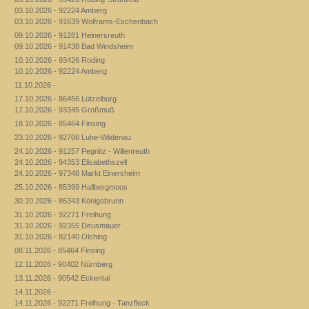
03.10.2026 - 92224 Amberg
03.10.2026 - 91639 Wolframs-Eschenbach
09.10.2026 - 91281 Heinersreuth
09.10.2026 - 91438 Bad Windsheim
10.10.2026 - 93426 Roding
10.10.2026 - 92224 Amberg
11.10.2026 -
17.10.2026 - 86456 Lützelburg
17.10.2026 - 93345 Großmuß
18.10.2026 - 85464 Finsing
23.10.2026 - 92706 Luhe-Wildenau
24.10.2026 - 91257 Pegnitz - Willenreuth
24.10.2026 - 94353 Elisabethszell
24.10.2026 - 97348 Markt Einersheim
25.10.2026 - 85399 Hallbergmoos
30.10.2026 - 86343 Königsbrunn
31.10.2026 - 92271 Freihung
31.10.2026 - 92355 Deusmauer
31.10.2026 - 82140 Olching
08.11.2026 - 85464 Finsing
12.11.2026 - 90402 Nürnberg
13.11.2026 - 90542 Eckental
14.11.2026 -
14.11.2026 - 92271 Freihung - Tanzfleck