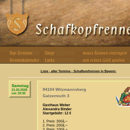
Liste - aller Termine - Schafkopfrennen in Bayern:
Samstag
94104 Witzmannsberg
21.02.2026
um 19:30
Gatzerreuth 3
Gasthaus Weber
Alexandra Binder
Startgebühr: 12 €
1. Preis: 300â‚¬
2. Preis: 200â‚¬
3. Preis: 100â‚¬