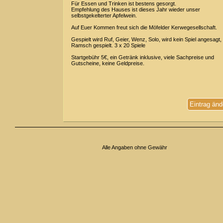
Für Essen und Trinken ist bestens gesorgt.
Empfehlung des Hauses ist dieses Jahr wieder unser
selbstgekelterter Apfelwein.
Auf Euer Kommen freut sich die Möfelder Kerwegesellschaft.
Gespielt wird Ruf, Geier, Wenz, Solo, wird kein Spiel angesagt,
Ramsch gespielt. 3 x 20 Spiele
Startgebühr 5€, ein Getränk inklusive, viele Sachpreise und
Gutscheine, keine Geldpreise.
Eintrag änd
Alle Angaben ohne Gewähr