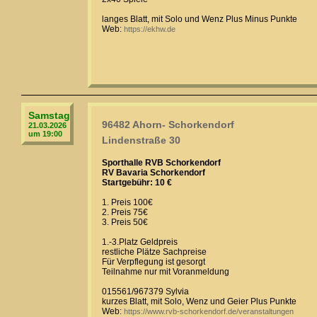
langes Blatt, mit Solo und Wenz Plus Minus Punkte
Web:
https://ekhw.de
Samstag
96482 Ahorn- Schorkendorf
21.03.2026
um 19:00
Lindenstraße 30
Sporthalle RVB Schorkendorf
RV Bavaria Schorkendorf
Startgebühr: 10 €
1. Preis 100€
2. Preis 75€
3. Preis 50€
1.-3.Platz Geldpreis
restliche Plätze Sachpreise
Für Verpflegung ist gesorgt
Teilnahme nur mit Voranmeldung
015561/967379 Sylvia
kurzes Blatt, mit Solo, Wenz und Geier Plus Punkte
Web:
https://www.rvb-schorkendorf.de/veranstaltungen