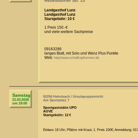
Rezelsdorfer Str. 13
Landgasthof Lunz
Landgasthof Lunz
Startgebühr: 10 €
1 Preis 150.-€
und viele weitere Sachpreise
09163286
langes Blatt, mit Solo und Wenz Plus Punkte
Web:
http//www.schafkopfrennen.de
Samstag
92256 Hahnbach / Ursulapoppenricht
21.03.2026
Am Sportplatz 7
um 19:00
Sportgaststätte UPO
AOVE
Startgebühr: 12 €
Einlass 18 Uhr; Pfälzer mit Kraut; 1. Preis 100€; Anmeldung: 0