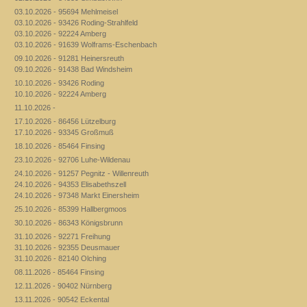
03.10.2026 - 95694 Mehlmeisel
03.10.2026 - 93426 Roding-Strahlfeld
03.10.2026 - 92224 Amberg
03.10.2026 - 91639 Wolframs-Eschenbach
09.10.2026 - 91281 Heinersreuth
09.10.2026 - 91438 Bad Windsheim
10.10.2026 - 93426 Roding
10.10.2026 - 92224 Amberg
11.10.2026 -
17.10.2026 - 86456 Lützelburg
17.10.2026 - 93345 Großmuß
18.10.2026 - 85464 Finsing
23.10.2026 - 92706 Luhe-Wildenau
24.10.2026 - 91257 Pegnitz - Willenreuth
24.10.2026 - 94353 Elisabethszell
24.10.2026 - 97348 Markt Einersheim
25.10.2026 - 85399 Hallbergmoos
30.10.2026 - 86343 Königsbrunn
31.10.2026 - 92271 Freihung
31.10.2026 - 92355 Deusmauer
31.10.2026 - 82140 Olching
08.11.2026 - 85464 Finsing
12.11.2026 - 90402 Nürnberg
13.11.2026 - 90542 Eckental