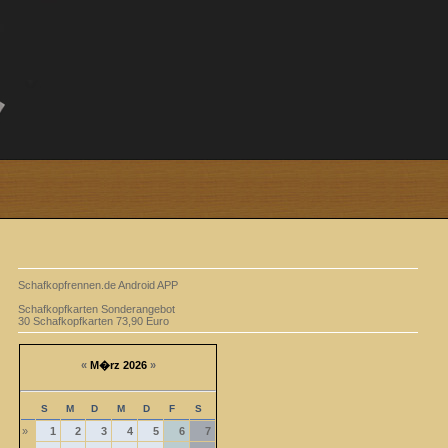
Schafkopfrennen.de Android APP
Schafkopfkarten Sonderangebot
30 Schafkopfkarten 73,90 Euro
«
M�rz 2026
»
S
M
D
M
D
F
S
»
1
2
3
4
5
6
7