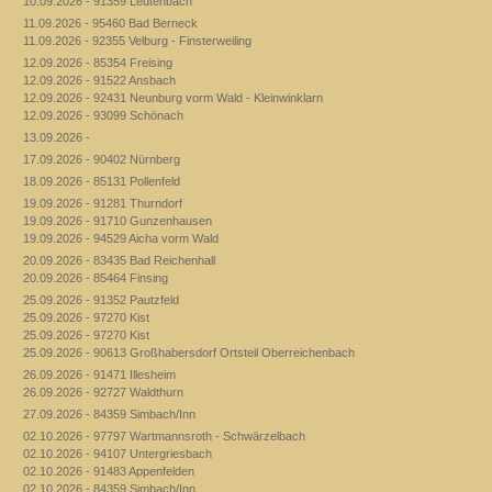
10.09.2026 - 91359 Leutenbach
11.09.2026 - 95460 Bad Berneck
11.09.2026 - 92355 Velburg - Finsterweiling
12.09.2026 - 85354 Freising
12.09.2026 - 91522 Ansbach
12.09.2026 - 92431 Neunburg vorm Wald - Kleinwinklarn
12.09.2026 - 93099 Schönach
13.09.2026 -
17.09.2026 - 90402 Nürnberg
18.09.2026 - 85131 Pollenfeld
19.09.2026 - 91281 Thurndorf
19.09.2026 - 91710 Gunzenhausen
19.09.2026 - 94529 Aicha vorm Wald
20.09.2026 - 83435 Bad Reichenhall
20.09.2026 - 85464 Finsing
25.09.2026 - 91352 Pautzfeld
25.09.2026 - 97270 Kist
25.09.2026 - 97270 Kist
25.09.2026 - 90613 Großhabersdorf Ortsteil Oberreichenbach
26.09.2026 - 91471 Illesheim
26.09.2026 - 92727 Waldthurn
27.09.2026 - 84359 Simbach/Inn
02.10.2026 - 97797 Wartmannsroth - Schwärzelbach
02.10.2026 - 94107 Untergriesbach
02.10.2026 - 91483 Appenfelden
02.10.2026 - 84359 Simbach/Inn