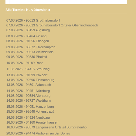
Alle Termine Kurzübersicht:
07.08.2026 - 90613 Großhabersdorf
07.08.2026 - 90613 Großhabersdorf Ortsteil Oberreichenbach
07.08.2026 - 86159 Augsburg
08.08.2026 - 85464 Finsing
08.08.2026 - 91056 Erlangen
09.08.2026 - 86672 Thierhaupten
09.08.2026 - 90513 Weinzierlein
09.08.2026 - 92536 Pfreimd
10.08.2026 - 91189 Rohr
11.08.2026 - 94315 Straubing
13.08.2026 - 91099 Poxdorf
13.08.2026 - 92696 Flossenbürg
13.08.2026 - 94501 Aidenbach
14.08.2026 - 90451 Nürnberg
14.08.2026 - 90584 Allersberg
14.08.2026 - 92727 Waldthurn
15.08.2026 - 94051 Hauzenberg
15.08.2026 - 92648 Vohenstrauß
16.08.2026 - 84524 Neuötting
16.08.2026 - 84160 Frontenhausen
16.08.2026 - 90579 Langenzenn Ortsteil Burggrafenhof
20.08.2026 - 94474 Vilshofen an der Donau