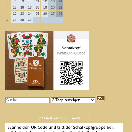
»
8
9
10
11
12
13
14
»
15
16
17
18
19
20
21
»
22
23
24
25
26
27
28
»
29
30
31
0 Schafkopf Termine im Monat 0