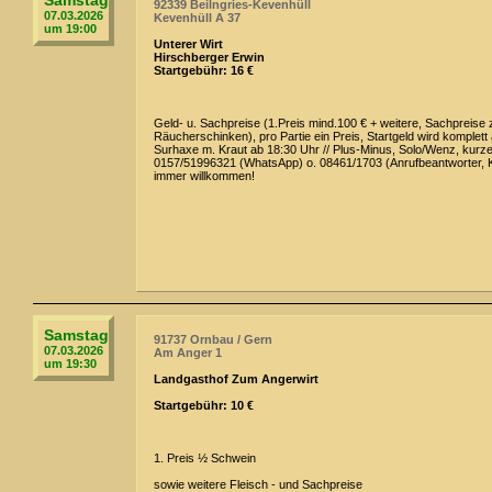
Samstag
92339 Beilngries-Kevenhüll
07.03.2026
Kevenhüll A 37
um 19:00
Unterer Wirt
Hirschberger Erwin
Startgebühr: 16 €
Geld- u. Sachpreise (1.Preis mind.100 € + weitere, Sachpreise 
Räucherschinken), pro Partie ein Preis, Startgeld wird komplett 
Surhaxe m. Kraut ab 18:30 Uhr // Plus-Minus, Solo/Wenz, kurz
0157/51996321 (WhatsApp) o. 08461/1703 (Anrufbeantwort
immer willkommen!
Samstag
91737 Ornbau / Gern
07.03.2026
Am Anger 1
um 19:30
Landgasthof Zum Angerwirt
Startgebühr: 10 €
1. Preis ½ Schwein
sowie weitere Fleisch - und Sachpreise