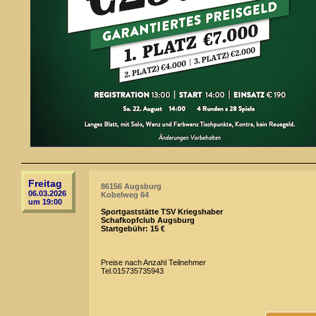
Freitag
86156 Augsburg
06.03.2026
Kobelweg 64
um 19:00
Sportgaststätte TSV Kriegshaber
Schafkopfclub Augsburg
Startgebühr: 15 €
Preise nach Anzahl Teilnehmer
Tel.015735735943