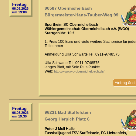
Freitag
90587 Obermichelbach
06.03.2026
um 19:00
Bürgermeister-Hans-Tauber-Weg 99
Sportheim SC Obermichelbach
Wählergemeinschaft Obermichelbach e.V. (WGO)
Startgebühr: 10 €
1. Preis 100 Euro und viele weitere Sachpreise für jede
Teilnehmer
Anmeldung Ulla Schwarte Tel. 0911-9748575
Ulla Schwarte Tel. 0911-9748575
langes Blatt, mit Solo Plus Punkte
Web:
http://www.wg-obermichelbach.de/
Eintrag änd
Freitag
96231 Bad Staffelstein
06.03.2026
um 19:30
Georg Herpich Platz 6
Peter J Moll Halle
Fussballjugend TSV Staffelstein, FC Lichtenfels,