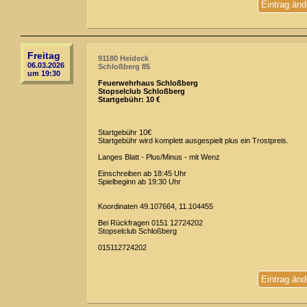
Eintrag änd
Freitag
91180 Heideck
06.03.2026
Schloßberg 85
um 19:30
Feuerwehrhaus Schloßberg
Stopselclub Schloßberg
Startgebühr: 10 €
Startgebühr 10€
Startgebühr wird komplett ausgespielt plus ein Trostpreis.
Langes Blatt - Plus/Minus - mit Wenz
Einschreiben ab 18:45 Uhr
Spielbeginn ab 19:30 Uhr
Koordinaten 49.107664, 11.104455
Bei Rückfragen 0151 12724202
Stopselclub Schloßberg
015112724202
Eintrag änd