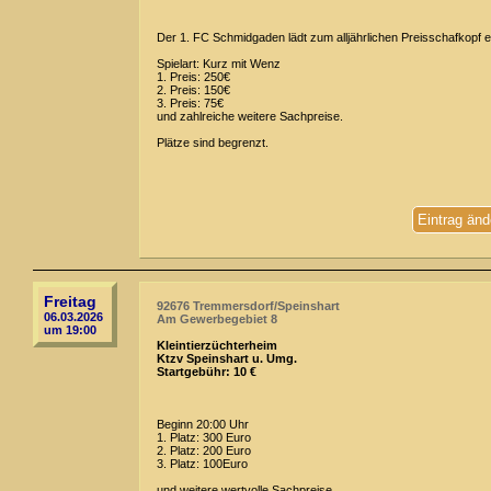
Der 1. FC Schmidgaden lädt zum alljährlichen Preisschafkopf e
Spielart: Kurz mit Wenz
1. Preis: 250€
2. Preis: 150€
3. Preis: 75€
und zahlreiche weitere Sachpreise.
Plätze sind begrenzt.
Eintrag änd
Freitag
92676 Tremmersdorf/Speinshart
06.03.2026
Am Gewerbegebiet 8
um 19:00
Kleintierzüchterheim
Ktzv Speinshart u. Umg.
Startgebühr: 10 €
Beginn 20:00 Uhr
1. Platz: 300 Euro
2. Platz: 200 Euro
3. Platz: 100Euro
und weitere wertvolle Sachpreise