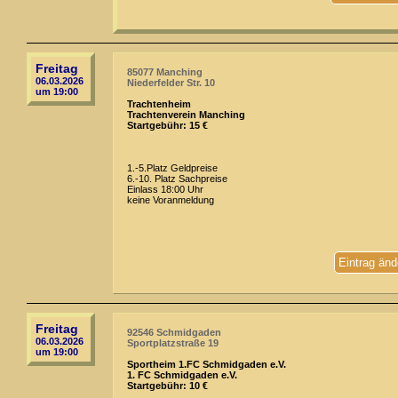
Freitag
85077 Manching
06.03.2026
Niederfelder Str. 10
um 19:00
Trachtenheim
Trachtenverein Manching
Startgebühr: 15 €
1.-5.Platz Geldpreise
6.-10. Platz Sachpreise
Einlass 18:00 Uhr
keine Voranmeldung
Eintrag änd
Freitag
92546 Schmidgaden
06.03.2026
Sportplatzstraße 19
um 19:00
Sportheim 1.FC Schmidgaden e.V.
1. FC Schmidgaden e.V.
Startgebühr: 10 €