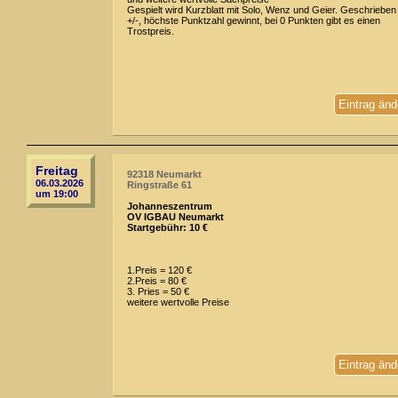
Gespielt wird Kurzblatt mit Solo, Wenz und Geier. Geschrieben
+/-, höchste Punktzahl gewinnt, bei 0 Punkten gibt es einen
Trostpreis.
Eintrag änd
Freitag
92318 Neumarkt
06.03.2026
Ringstraße 61
um 19:00
Johanneszentrum
OV IGBAU Neumarkt
Startgebühr: 10 €
1.Preis = 120 €
2.Preis = 80 €
3. Pries = 50 €
weitere wertvolle Preise
Eintrag änd