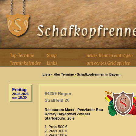
Liste - aller Termine - Schafkopfrennen in Bayern:
Freitag
94259 Regen
20.03.2026
um 18:30
Straßfeld 20
Restaurant Maxx - Penzkofer Bau
Rotary Bayerwald Zwiesel
Startgebühr: 20 €
1. Preis 500 €
2. Preis 300 €
3. Preis 100 €