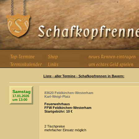
Liste - aller Termine - Schafkopfrennen in Bayern:
Samstag
83620 Feldkirchen-Westerham
17.01.2026
Karl-Weigl-Platz
um 13:00
Feuerwehrhaus
FFW Feldkirchen-Westerham
Startgebühr: 10 €
2 Tischpreise
mehrfacher Einsatz möglich