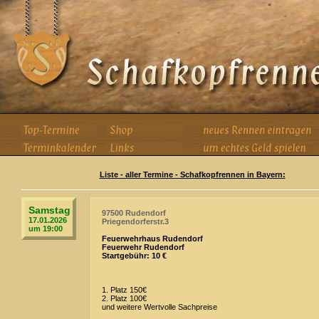
Liste - aller Termine - Schafkopfrennen in Bayern:
Samstag
97500 Rudendorf
17.01.2026
Priegendorferstr.3
um 19:00
Feuerwehrhaus Rudendorf
Feuerwehr Rudendorf
Startgebühr: 10 €
1. Platz 150€
2. Platz 100€
und weitere Wertvolle Sachpreise