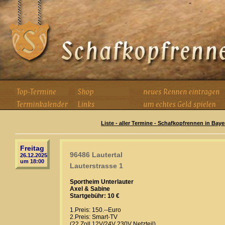
Liste - aller Termine - Schafkopfrennen in Baye
Freitag
96486 Lautertal
26.12.2025
um 18:00
Lauterstrasse 1
Sportheim Unterlauter
Axel & Sabine
Startgebühr: 10 €
1.Preis: 150.--Euro
2.Preis: Smart-TV
(22 Zoll,12V/24V 230V Netzteil)