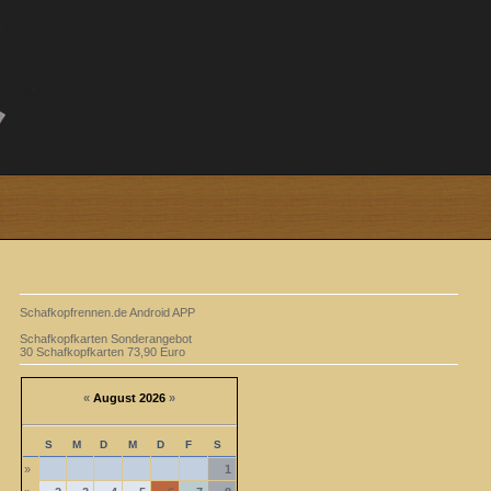
Schafkopfrennen.de Android APP
Schafkopfkarten Sonderangebot
30 Schafkopfkarten 73,90 Euro
«
August 2026
»
S
M
D
M
D
F
S
»
1