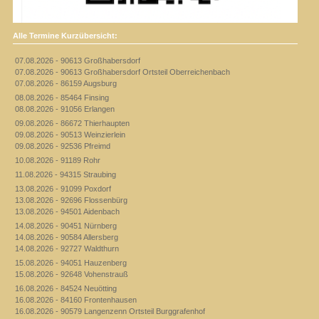
Alle Termine Kurzübersicht:
07.08.2026 - 90613 Großhabersdorf
07.08.2026 - 90613 Großhabersdorf Ortsteil Oberreichenbach
07.08.2026 - 86159 Augsburg
08.08.2026 - 85464 Finsing
08.08.2026 - 91056 Erlangen
09.08.2026 - 86672 Thierhaupten
09.08.2026 - 90513 Weinzierlein
09.08.2026 - 92536 Pfreimd
10.08.2026 - 91189 Rohr
11.08.2026 - 94315 Straubing
13.08.2026 - 91099 Poxdorf
13.08.2026 - 92696 Flossenbürg
13.08.2026 - 94501 Aidenbach
14.08.2026 - 90451 Nürnberg
14.08.2026 - 90584 Allersberg
14.08.2026 - 92727 Waldthurn
15.08.2026 - 94051 Hauzenberg
15.08.2026 - 92648 Vohenstrauß
16.08.2026 - 84524 Neuötting
16.08.2026 - 84160 Frontenhausen
16.08.2026 - 90579 Langenzenn Ortsteil Burggrafenhof