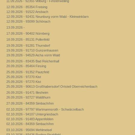
11.09.2026 - 92355 Velburg - Finsterweiling
12.09.2026 - 85354 Freising
12.09.2026 - 91522 Ansbach
12.09.2026 - 92431 Neunburg vorm Wald - Kleinwinklarn
12.09.2026 - 93099 Schönach
13.09.2026 -
17.09.2026 - 90402 Nürnberg
18.09.2026 - 85131 Pollenfeld
19.09.2026 - 91281 Thurndorf
19.09.2026 - 91710 Gunzenhausen
19.09.2026 - 94529 Aicha vorm Wald
20.09.2026 - 83435 Bad Reichenhall
20.09.2026 - 85464 Finsing
25.09.2026 - 91352 Pautzfeld
25.09.2026 - 97270 Kist
25.09.2026 - 97270 Kist
25.09.2026 - 90613 Großhabersdorf Ortsteil Oberreichenbach
26.09.2026 - 91471 Illesheim
26.09.2026 - 92727 Waldthurn
27.09.2026 - 84359 Simbach/Inn
02.10.2026 - 97797 Wartmannsroth - Schwärzelbach
02.10.2026 - 94107 Untergriesbach
02.10.2026 - 91483 Appenfelden
02.10.2026 - 84359 Simbach/Inn
03.10.2026 - 95694 Mehlmeisel
03.10.2026 - 93426 Roding-Strahlfeld