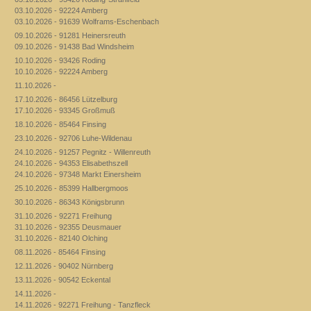
03.10.2026 - 92224 Amberg
03.10.2026 - 91639 Wolframs-Eschenbach
09.10.2026 - 91281 Heinersreuth
09.10.2026 - 91438 Bad Windsheim
10.10.2026 - 93426 Roding
10.10.2026 - 92224 Amberg
11.10.2026 -
17.10.2026 - 86456 Lützelburg
17.10.2026 - 93345 Großmuß
18.10.2026 - 85464 Finsing
23.10.2026 - 92706 Luhe-Wildenau
24.10.2026 - 91257 Pegnitz - Willenreuth
24.10.2026 - 94353 Elisabethszell
24.10.2026 - 97348 Markt Einersheim
25.10.2026 - 85399 Hallbergmoos
30.10.2026 - 86343 Königsbrunn
31.10.2026 - 92271 Freihung
31.10.2026 - 92355 Deusmauer
31.10.2026 - 82140 Olching
08.11.2026 - 85464 Finsing
12.11.2026 - 90402 Nürnberg
13.11.2026 - 90542 Eckental
14.11.2026 -
14.11.2026 - 92271 Freihung - Tanzfleck