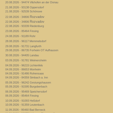
20.08.2026 - 94474 Vilshofen an der Donau
21.08.2026 - 93138 Oppersdorf
21.08.2026 - 92539 Schönsee
Rozvadov
22.08.2026 - 34806
Rozvadov
22.08.2026 - 34806
22.08.2026 - 93339 Riedenburg
23.08.2026 - 85464 Finsing
24.08.2026 - 91189 Rohr
28.08.2026 - 96117 Memmelsdorf
29.08.2026 - 91731 Langfurth
29.08.2026 - 86735 Forheim OT Aufhausen
30.08.2026 - 94405 Landau
03.09.2026 - 91781 Weimersheim
04.09.2026 - 96215 Lichtenfels
04.09.2026 - 86653 Monheim
04.09.2026 - 91486 Rohensaas
04.09.2026 - 84359 Simbach a. Inn
05.09.2026 - 96242 Gestungshausen
05.09.2026 - 91595 Burgoberbach
06.09.2026 - 95469 Speichersdorf
06.09.2026 - 85464 Finsing
10.09.2026 - 91093 Heßdorf
10.09.2026 - 91359 Leutenbach
11.09.2026 - 95460 Bad Berneck