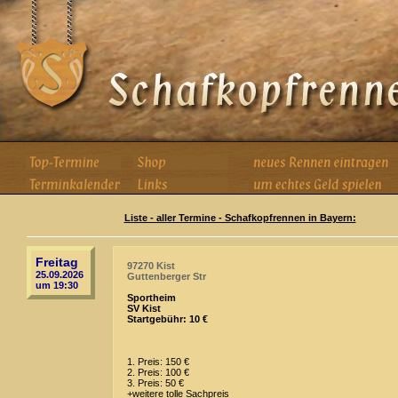
Liste - aller Termine - Schafkopfrennen in Bayern:
Freitag
97270 Kist
25.09.2026
Guttenberger Str
um 19:30
Sportheim
SV Kist
Startgebühr: 10 €
1. Preis: 150 €
2. Preis: 100 €
3. Preis: 50 €
+weitere tolle Sachpreis