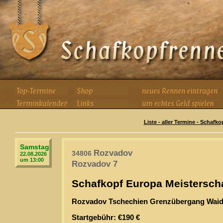
Liste - aller Termine - Schafk
Samstag
Rozvadov
34806
22.08.2026
um 13:00
Rozvadov 7
Schafkopf Europa Meisterscha
Rozvadov Tschechien Grenzübergang Wai
Startgebühr: €190 €