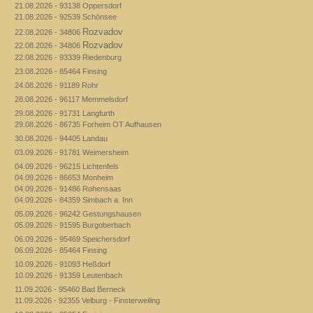
21.08.2026 - 93138 Oppersdorf
21.08.2026 - 92539 Schönsee
Rozvadov
22.08.2026 - 34806
Rozvadov
22.08.2026 - 34806
22.08.2026 - 93339 Riedenburg
23.08.2026 - 85464 Finsing
24.08.2026 - 91189 Rohr
28.08.2026 - 96117 Memmelsdorf
29.08.2026 - 91731 Langfurth
29.08.2026 - 86735 Forheim OT Aufhausen
30.08.2026 - 94405 Landau
03.09.2026 - 91781 Weimersheim
04.09.2026 - 96215 Lichtenfels
04.09.2026 - 86653 Monheim
04.09.2026 - 91486 Rohensaas
04.09.2026 - 84359 Simbach a. Inn
05.09.2026 - 96242 Gestungshausen
05.09.2026 - 91595 Burgoberbach
06.09.2026 - 95469 Speichersdorf
06.09.2026 - 85464 Finsing
10.09.2026 - 91093 Heßdorf
10.09.2026 - 91359 Leutenbach
11.09.2026 - 95460 Bad Berneck
11.09.2026 - 92355 Velburg - Finsterweiling