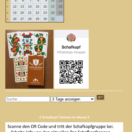
»
5
6
7
8
9
10
11
»
12
13
14
15
16
17
18
»
19
20
21
22
23
24
25
»
26
27
28
29
30
31
0 Schafkopf Termine im Monat 0