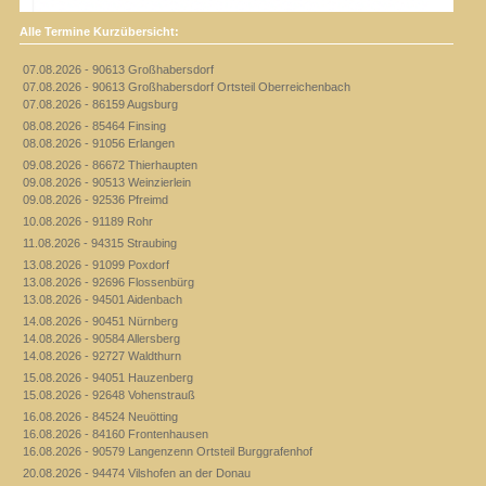
Alle Termine Kurzübersicht:
07.08.2026 - 90613 Großhabersdorf
07.08.2026 - 90613 Großhabersdorf Ortsteil Oberreichenbach
07.08.2026 - 86159 Augsburg
08.08.2026 - 85464 Finsing
08.08.2026 - 91056 Erlangen
09.08.2026 - 86672 Thierhaupten
09.08.2026 - 90513 Weinzierlein
09.08.2026 - 92536 Pfreimd
10.08.2026 - 91189 Rohr
11.08.2026 - 94315 Straubing
13.08.2026 - 91099 Poxdorf
13.08.2026 - 92696 Flossenbürg
13.08.2026 - 94501 Aidenbach
14.08.2026 - 90451 Nürnberg
14.08.2026 - 90584 Allersberg
14.08.2026 - 92727 Waldthurn
15.08.2026 - 94051 Hauzenberg
15.08.2026 - 92648 Vohenstrauß
16.08.2026 - 84524 Neuötting
16.08.2026 - 84160 Frontenhausen
16.08.2026 - 90579 Langenzenn Ortsteil Burggrafenhof
20.08.2026 - 94474 Vilshofen an der Donau