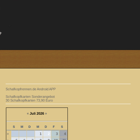
Schafkopfrennen.de Android APP
Schafkopfkarten Sonderangebot
30 Schafkopfkarten 73,90 Euro
«
Juli 2026
»
S
M
D
M
D
F
S
»
1
2
3
4