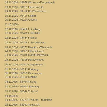
03.10.2026 - 91639 Wolframs-Eschenbach
09.10.2026 - 91281 Heinersreuth
09.10.2026 - 91438 Bad Windsheim
10.10.2026 - 93426 Roding
10.10.2026 - 92224 Amberg
11.10.2026 -
17.10.2026 - 86456 Lützelburg
17.10.2026 - 93345 Großmuß
18.10.2026 - 85464 Finsing
23.10.2026 - 92706 Luhe-Wildenau
24.10.2026 - 91257 Pegnitz - Willenreuth
24.10.2026 - 94353 Elisabethszell
24.10.2026 - 97348 Markt Einersheim
25.10.2026 - 85399 Hallbergmoos
30.10.2026 - 86343 Königsbrunn
31.10.2026 - 92271 Freihung
31.10.2026 - 92355 Deusmauer
31.10.2026 - 82140 Olching
08.11.2026 - 85464 Finsing
12.11.2026 - 90402 Nürnberg
13.11.2026 - 90542 Eckental
14.11.2026 -
14.11.2026 - 92271 Freihung - Tanzfleck
15.11.2026 - 85049 Ingolstadt