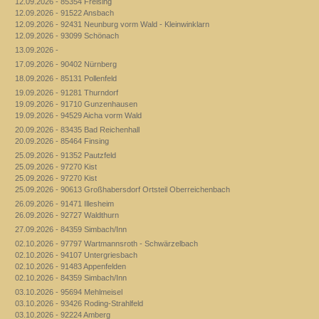
12.09.2026 - 85354 Freising
12.09.2026 - 91522 Ansbach
12.09.2026 - 92431 Neunburg vorm Wald - Kleinwinklarn
12.09.2026 - 93099 Schönach
13.09.2026 -
17.09.2026 - 90402 Nürnberg
18.09.2026 - 85131 Pollenfeld
19.09.2026 - 91281 Thurndorf
19.09.2026 - 91710 Gunzenhausen
19.09.2026 - 94529 Aicha vorm Wald
20.09.2026 - 83435 Bad Reichenhall
20.09.2026 - 85464 Finsing
25.09.2026 - 91352 Pautzfeld
25.09.2026 - 97270 Kist
25.09.2026 - 97270 Kist
25.09.2026 - 90613 Großhabersdorf Ortsteil Oberreichenbach
26.09.2026 - 91471 Illesheim
26.09.2026 - 92727 Waldthurn
27.09.2026 - 84359 Simbach/Inn
02.10.2026 - 97797 Wartmannsroth - Schwärzelbach
02.10.2026 - 94107 Untergriesbach
02.10.2026 - 91483 Appenfelden
02.10.2026 - 84359 Simbach/Inn
03.10.2026 - 95694 Mehlmeisel
03.10.2026 - 93426 Roding-Strahlfeld
03.10.2026 - 92224 Amberg