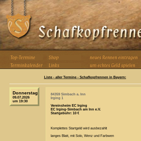
Liste - aller Termine - Schafkopfrennen in Bayern:
Donnerstag
84359 Simbach a. Inn
09.07.2026
Irging 1
um 19:30
Vereinsheim EC Irging
EC Irging-Simbach am Inn e.V.
Startgebühr: 10 €
Komplettes Startgeld wird ausbezahlt
langes Blatt, mit Solo, Wenz und Farbwen