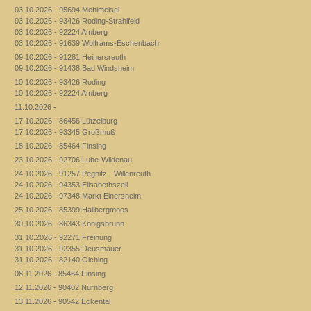
03.10.2026 - 95694 Mehlmeisel
03.10.2026 - 93426 Roding-Strahlfeld
03.10.2026 - 92224 Amberg
03.10.2026 - 91639 Wolframs-Eschenbach
09.10.2026 - 91281 Heinersreuth
09.10.2026 - 91438 Bad Windsheim
10.10.2026 - 93426 Roding
10.10.2026 - 92224 Amberg
11.10.2026 -
17.10.2026 - 86456 Lützelburg
17.10.2026 - 93345 Großmuß
18.10.2026 - 85464 Finsing
23.10.2026 - 92706 Luhe-Wildenau
24.10.2026 - 91257 Pegnitz - Willenreuth
24.10.2026 - 94353 Elisabethszell
24.10.2026 - 97348 Markt Einersheim
25.10.2026 - 85399 Hallbergmoos
30.10.2026 - 86343 Königsbrunn
31.10.2026 - 92271 Freihung
31.10.2026 - 92355 Deusmauer
31.10.2026 - 82140 Olching
08.11.2026 - 85464 Finsing
12.11.2026 - 90402 Nürnberg
13.11.2026 - 90542 Eckental