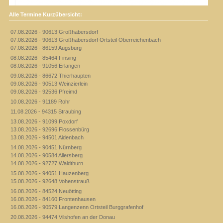
Alle Termine Kurzübersicht:
07.08.2026 - 90613 Großhabersdorf
07.08.2026 - 90613 Großhabersdorf Ortsteil Oberreichenbach
07.08.2026 - 86159 Augsburg
08.08.2026 - 85464 Finsing
08.08.2026 - 91056 Erlangen
09.08.2026 - 86672 Thierhaupten
09.08.2026 - 90513 Weinzierlein
09.08.2026 - 92536 Pfreimd
10.08.2026 - 91189 Rohr
11.08.2026 - 94315 Straubing
13.08.2026 - 91099 Poxdorf
13.08.2026 - 92696 Flossenbürg
13.08.2026 - 94501 Aidenbach
14.08.2026 - 90451 Nürnberg
14.08.2026 - 90584 Allersberg
14.08.2026 - 92727 Waldthurn
15.08.2026 - 94051 Hauzenberg
15.08.2026 - 92648 Vohenstrauß
16.08.2026 - 84524 Neuötting
16.08.2026 - 84160 Frontenhausen
16.08.2026 - 90579 Langenzenn Ortsteil Burggrafenhof
20.08.2026 - 94474 Vilshofen an der Donau