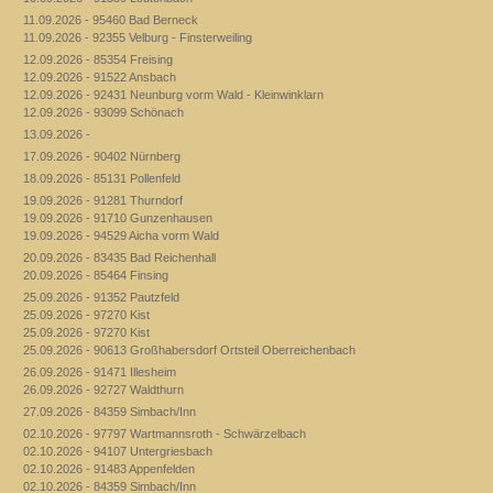
11.09.2026 - 95460 Bad Berneck
11.09.2026 - 92355 Velburg - Finsterweiling
12.09.2026 - 85354 Freising
12.09.2026 - 91522 Ansbach
12.09.2026 - 92431 Neunburg vorm Wald - Kleinwinklarn
12.09.2026 - 93099 Schönach
13.09.2026 -
17.09.2026 - 90402 Nürnberg
18.09.2026 - 85131 Pollenfeld
19.09.2026 - 91281 Thurndorf
19.09.2026 - 91710 Gunzenhausen
19.09.2026 - 94529 Aicha vorm Wald
20.09.2026 - 83435 Bad Reichenhall
20.09.2026 - 85464 Finsing
25.09.2026 - 91352 Pautzfeld
25.09.2026 - 97270 Kist
25.09.2026 - 97270 Kist
25.09.2026 - 90613 Großhabersdorf Ortsteil Oberreichenbach
26.09.2026 - 91471 Illesheim
26.09.2026 - 92727 Waldthurn
27.09.2026 - 84359 Simbach/Inn
02.10.2026 - 97797 Wartmannsroth - Schwärzelbach
02.10.2026 - 94107 Untergriesbach
02.10.2026 - 91483 Appenfelden
02.10.2026 - 84359 Simbach/Inn