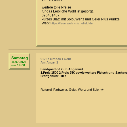
weitere tolle Preise
für das Leibliche Wohl ist gesorgt.
096431437
kurzes Blatt, mit Solo, Wenz und Geier Plus Punkte
Web:
https://feuerwehr-michelfeld.de
Samstag
91737 Ornbau / Gern
11.07.2026
Am Anger 1
um 19:00
Landgasthof Zum Angerwirt
1.Preis 150€ 2.Preis 75€ sowie weitere Fleisch und Sachpr
Startgebühr: 10 €
Rufspiel, Farbwenz, Geier, Wenz und Solo, +/-