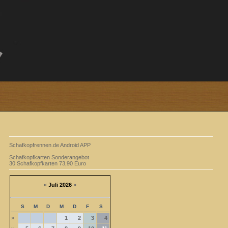
Schafkopfrennen.de Android APP
Schafkopfkarten Sonderangebot
30 Schafkopfkarten 73,90 Euro
«
Juli 2026
»
S
M
D
M
D
F
S
»
1
2
3
4