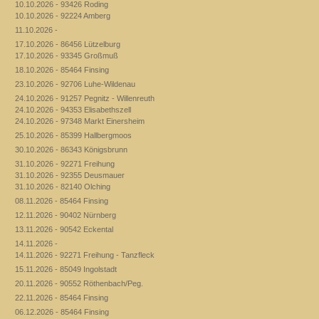
10.10.2026 - 93426 Roding
10.10.2026 - 92224 Amberg
11.10.2026 -
17.10.2026 - 86456 Lützelburg
17.10.2026 - 93345 Großmuß
18.10.2026 - 85464 Finsing
23.10.2026 - 92706 Luhe-Wildenau
24.10.2026 - 91257 Pegnitz - Willenreuth
24.10.2026 - 94353 Elisabethszell
24.10.2026 - 97348 Markt Einersheim
25.10.2026 - 85399 Hallbergmoos
30.10.2026 - 86343 Königsbrunn
31.10.2026 - 92271 Freihung
31.10.2026 - 92355 Deusmauer
31.10.2026 - 82140 Olching
08.11.2026 - 85464 Finsing
12.11.2026 - 90402 Nürnberg
13.11.2026 - 90542 Eckental
14.11.2026 -
14.11.2026 - 92271 Freihung - Tanzfleck
15.11.2026 - 85049 Ingolstadt
20.11.2026 - 90552 Röthenbach/Peg.
22.11.2026 - 85464 Finsing
06.12.2026 - 85464 Finsing