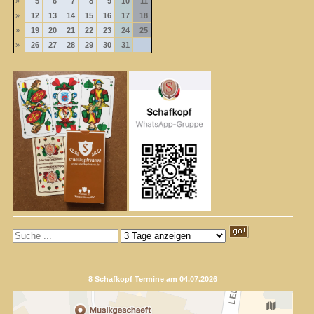
»
5
6
7
8
9
10
11
»
12
13
14
15
16
17
18
»
19
20
21
22
23
24
25
»
26
27
28
29
30
31
8 Schafkopf Termine am 04.07.2026