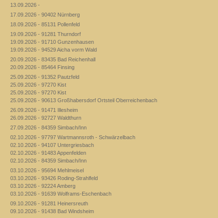
13.09.2026 -
17.09.2026 - 90402 Nürnberg
18.09.2026 - 85131 Pollenfeld
19.09.2026 - 91281 Thurndorf
19.09.2026 - 91710 Gunzenhausen
19.09.2026 - 94529 Aicha vorm Wald
20.09.2026 - 83435 Bad Reichenhall
20.09.2026 - 85464 Finsing
25.09.2026 - 91352 Pautzfeld
25.09.2026 - 97270 Kist
25.09.2026 - 97270 Kist
25.09.2026 - 90613 Großhabersdorf Ortsteil Oberreichenbach
26.09.2026 - 91471 Illesheim
26.09.2026 - 92727 Waldthurn
27.09.2026 - 84359 Simbach/Inn
02.10.2026 - 97797 Wartmannsroth - Schwärzelbach
02.10.2026 - 94107 Untergriesbach
02.10.2026 - 91483 Appenfelden
02.10.2026 - 84359 Simbach/Inn
03.10.2026 - 95694 Mehlmeisel
03.10.2026 - 93426 Roding-Strahlfeld
03.10.2026 - 92224 Amberg
03.10.2026 - 91639 Wolframs-Eschenbach
09.10.2026 - 91281 Heinersreuth
09.10.2026 - 91438 Bad Windsheim