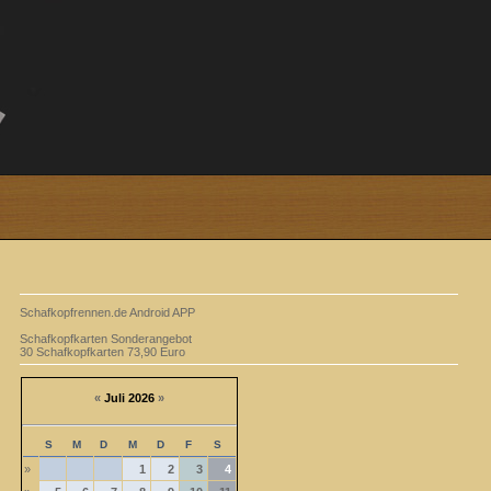
Schafkopfrennen.de Android APP
Schafkopfkarten Sonderangebot
30 Schafkopfkarten 73,90 Euro
«
Juli 2026
»
S
M
D
M
D
F
S
»
1
2
3
4