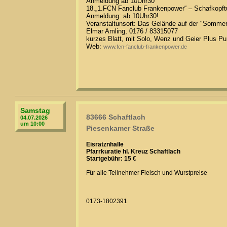
Anmeldung ab 10Uhr30
18.„1.FCN Fanclub Frankenpower“ – Schafkopftu
Anmeldung: ab 10Uhr30!
Veranstaltunsort: Das Gelände auf der "Sommer
Elmar Amling, 0176 / 83315077
kurzes Blatt, mit Solo, Wenz und Geier Plus Pu
Web:
www.fcn-fanclub-frankenpower.de
Samstag
83666 Schaftlach
04.07.2026
um 10:00
Piesenkamer Straße
Eisratznhalle
Pfarrkuratie hl. Kreuz Schaftlach
Startgebühr: 15 €
Für alle Teilnehmer Fleisch und Wurstpreise
0173-1802391