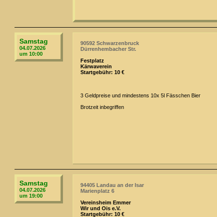
Samstag
90592 Schwarzenbruck
04.07.2026
Dürrenhembacher Str.
um 10:00
Festplatz
Kärwaverein
Startgebühr: 10 €
3 Geldpreise und mindestens 10x 5l Fässchen Bier
Brotzeit inbegriffen
Samstag
94405 Landau an der Isar
04.07.2026
Marienplatz 6
um 19:00
Vereinsheim Emmer
Wir und Ois e.V.
Startgebühr: 10 €