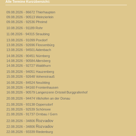
Alle Termine Kurzübersicht:
09.08.2026 - 86672 Thierhaupten
09.08.2026 - 90513 Weinzierlein
09.08.2026 - 92536 Pfreimd
10.08.2026 - 91189 Rohr
11.08.2026 - 94315 Straubing
13.08.2026 - 91099 Poxdorf
13.08.2026 - 92696 Flossenbürg
13.08.2026 - 94501 Aidenbach
14.08.2026 - 90451 Nürnberg
14.08.2026 - 90584 Allersberg
14.08.2026 - 92727 Waldthurn
15.08.2026 - 94051 Hauzenberg
15.08.2026 - 92648 Vohenstrauß
16.08.2026 - 84524 Neuötting
16.08.2026 - 84160 Frontenhausen
16.08.2026 - 90579 Langenzenn Ortsteil Burggrafenhof
20.08.2026 - 94474 Vilshofen an der Donau
21.08.2026 - 93138 Oppersdorf
21.08.2026 - 92539 Schönsee
21.08.2026 - 91737 Ornbau / Gern
Rozvadov
22.08.2026 - 34806
Rozvadov
22.08.2026 - 34806
22.08.2026 - 93339 Riedenburg