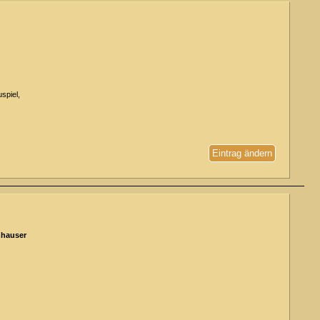
spiel,
Eintrag ändern
nhauser