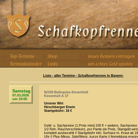
Liste - aller Termine - Schafkopfrennen in Bayern:
Samstag
92339 Beilngries-Kevenhüll
07.03.2026
Kevenhüll A 37
um 19:00
Unterer Wirt
Hirschberger Erwin
Startgebühr: 16 €
Geld- u. Sachpreise (1.Preis mind.100 € + weitere, Sachpreise 
1/2 Reh, Räucherschinken), pro Partie ein Preis, Startgeld wird
komplett ausbezahlt // Startgebühr inkl. Surhaxe m. Kraut ab 1
Uhr // Plus-Minus, Solo/Wenz, kurze Karte // Anmeldung erwün