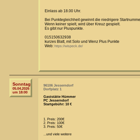
Einlass ab 18.00 Uhr.
Bei Punktegleichheit gewinnt die niedrigere Startnumme
Wenn keiner spielt, wird über Kreuz gespielt.
Es gibt nur Pluspunkte.
015150632938
kurzes Blatt, mit Solo und Wenz Plus Punkte
Web:
https://wispeck.de/
Sonntag
96106 Jesserndorf
05.04.2026
Dorfplatz 1
um 18:00
Gaststätte Hümmer
PC Jesserndorf
Startgebühr: 10 €
1. Preis: 200€
2. Preis: 100€
3. Preis: 50€
...und viele weitere