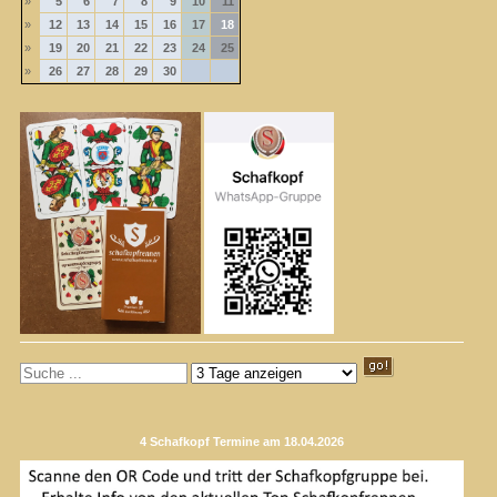
»
5
6
7
8
9
10
11
»
12
13
14
15
16
17
18
»
19
20
21
22
23
24
25
»
26
27
28
29
30
4 Schafkopf Termine am 18.04.2026