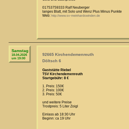
01753759333 Ralf Neuberger
langes Blatt, mit Solo und Wenz Plus Minus Punkte
Web:
http://www.sv-meinhardswinden.de
Samstag
92665 Kirchendemenreuth
18.04.2026
um 19:00
Döltsch 6
Gaststätte Riebel
TSV Kirchendemenreuth
Startgebühr: 8 €
1. Preis: 150€
2. Preis: 100€
3. Preis: 50€
und weitere Preise
Trostpreis: 5 Liter Zoigl
Einlass ab 18:30 Uhr
Beginn: ca 19 Uhr