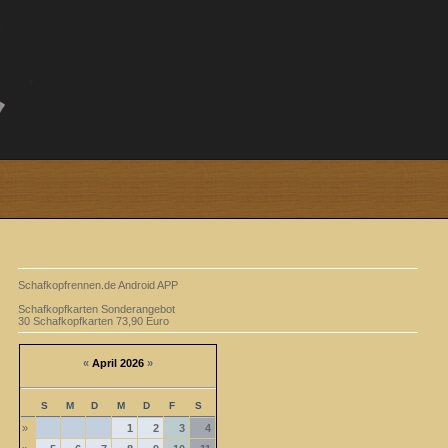
Schafkopfrennen.de Android APP
Schafkopfkarten Sonderangebot
30 Schafkopfkarten 73,90 Euro
«
April 2026
»
S
M
D
M
D
F
S
»
1
2
3
4