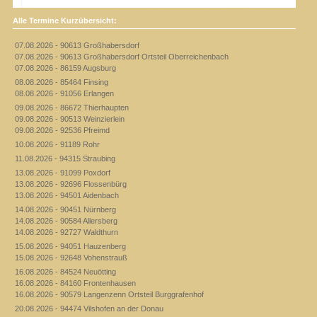
Alle Termine Kurzübersicht:
07.08.2026 - 90613 Großhabersdorf
07.08.2026 - 90613 Großhabersdorf Ortsteil Oberreichenbach
07.08.2026 - 86159 Augsburg
08.08.2026 - 85464 Finsing
08.08.2026 - 91056 Erlangen
09.08.2026 - 86672 Thierhaupten
09.08.2026 - 90513 Weinzierlein
09.08.2026 - 92536 Pfreimd
10.08.2026 - 91189 Rohr
11.08.2026 - 94315 Straubing
13.08.2026 - 91099 Poxdorf
13.08.2026 - 92696 Flossenbürg
13.08.2026 - 94501 Aidenbach
14.08.2026 - 90451 Nürnberg
14.08.2026 - 90584 Allersberg
14.08.2026 - 92727 Waldthurn
15.08.2026 - 94051 Hauzenberg
15.08.2026 - 92648 Vohenstrauß
16.08.2026 - 84524 Neuötting
16.08.2026 - 84160 Frontenhausen
16.08.2026 - 90579 Langenzenn Ortsteil Burggrafenhof
20.08.2026 - 94474 Vilshofen an der Donau