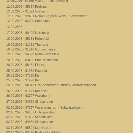
11.09.2026 - 92355 Velburg - Finsterweiling
12.09.2026 - 85354 Freising
12.09.2026 - 91522 Ansbach
12.09.2026 - 92431 Neunburg vorm Wald - Kleinwinklarn
12.09.2026 - 93099 Schönach
13.09.2026 -
17.09.2026 - 90402 Nürnberg
18.09.2026 - 85131 Pollenfeld
19.09.2026 - 91281 Thurndorf
19.09.2026 - 91710 Gunzenhausen
19.09.2026 - 94529 Aicha vorm Wald
20.09.2026 - 83435 Bad Reichenhall
20.09.2026 - 85464 Finsing
25.09.2026 - 91352 Pautzfeld
25.09.2026 - 97270 Kist
25.09.2026 - 97270 Kist
25.09.2026 - 90613 Großhabersdorf Ortsteil Oberreichenbach
26.09.2026 - 91471 Illesheim
26.09.2026 - 92727 Waldthurn
27.09.2026 - 84359 Simbach/Inn
02.10.2026 - 97797 Wartmannsroth - Schwärzelbach
02.10.2026 - 94107 Untergriesbach
02.10.2026 - 91483 Appenfelden
02.10.2026 - 84359 Simbach/Inn
03.10.2026 - 95694 Mehlmeisel
03.10.2026 - 93426 Roding-Strahlfeld