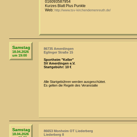
016093587954
Kurzes Blatt Plus Punkte
Web:
http://www.tsv-kirchendemenreuth.de/
Samstag
86735 Amerdingen
18.04.2026
Eglinger Straße 15
um 19:00
Sportheim "Keller"
SV Amerdingen e.V.
Startgebühr: 10 €
Alle Startgebühren werden ausgeschüttet.
Es gelten die Regeln des Veranstalte
Samstag
86653 Monheim OT Liederberg
18.04.2026
Liederberg 8