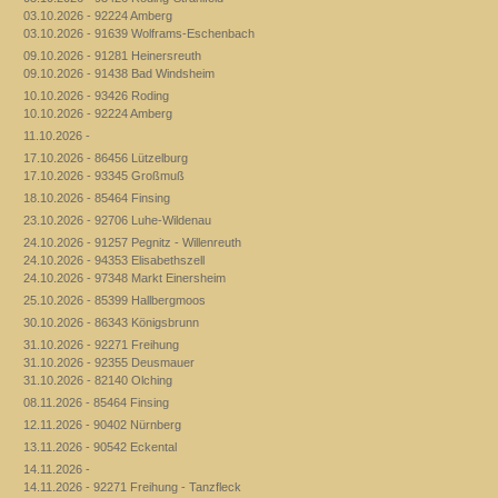
03.10.2026 - 92224 Amberg
03.10.2026 - 91639 Wolframs-Eschenbach
09.10.2026 - 91281 Heinersreuth
09.10.2026 - 91438 Bad Windsheim
10.10.2026 - 93426 Roding
10.10.2026 - 92224 Amberg
11.10.2026 -
17.10.2026 - 86456 Lützelburg
17.10.2026 - 93345 Großmuß
18.10.2026 - 85464 Finsing
23.10.2026 - 92706 Luhe-Wildenau
24.10.2026 - 91257 Pegnitz - Willenreuth
24.10.2026 - 94353 Elisabethszell
24.10.2026 - 97348 Markt Einersheim
25.10.2026 - 85399 Hallbergmoos
30.10.2026 - 86343 Königsbrunn
31.10.2026 - 92271 Freihung
31.10.2026 - 92355 Deusmauer
31.10.2026 - 82140 Olching
08.11.2026 - 85464 Finsing
12.11.2026 - 90402 Nürnberg
13.11.2026 - 90542 Eckental
14.11.2026 -
14.11.2026 - 92271 Freihung - Tanzfleck