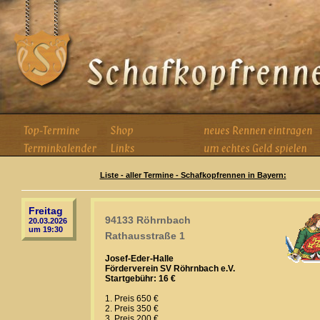
Liste - aller Termine - Schafkopfrennen in Bayern:
Freitag
94133 Röhrnbach
20.03.2026
um 19:30
Rathausstraße 1
Josef-Eder-Halle
Förderverein SV Röhrnbach e.V.
Startgebühr: 16 €
1. Preis 650 €
2. Preis 350 €
3. Preis 200 €