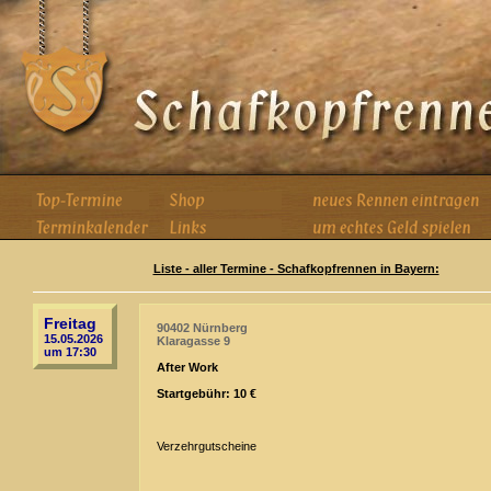
Liste - aller Termine - Schafkopfrennen in Bayern:
Freitag
90402 Nürnberg
15.05.2026
Klaragasse 9
um 17:30
After Work
Startgebühr: 10 €
Verzehrgutscheine