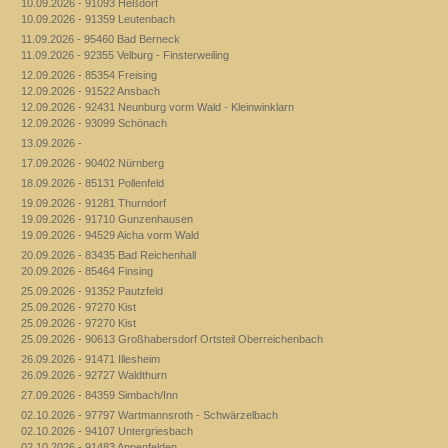
10.09.2026 - 91093 Heßdorf
10.09.2026 - 91359 Leutenbach
11.09.2026 - 95460 Bad Berneck
11.09.2026 - 92355 Velburg - Finsterweiling
12.09.2026 - 85354 Freising
12.09.2026 - 91522 Ansbach
12.09.2026 - 92431 Neunburg vorm Wald - Kleinwinklarn
12.09.2026 - 93099 Schönach
13.09.2026 -
17.09.2026 - 90402 Nürnberg
18.09.2026 - 85131 Pollenfeld
19.09.2026 - 91281 Thurndorf
19.09.2026 - 91710 Gunzenhausen
19.09.2026 - 94529 Aicha vorm Wald
20.09.2026 - 83435 Bad Reichenhall
20.09.2026 - 85464 Finsing
25.09.2026 - 91352 Pautzfeld
25.09.2026 - 97270 Kist
25.09.2026 - 97270 Kist
25.09.2026 - 90613 Großhabersdorf Ortsteil Oberreichenbach
26.09.2026 - 91471 Illesheim
26.09.2026 - 92727 Waldthurn
27.09.2026 - 84359 Simbach/Inn
02.10.2026 - 97797 Wartmannsroth - Schwärzelbach
02.10.2026 - 94107 Untergriesbach
02.10.2026 - 91483 Appenfelden