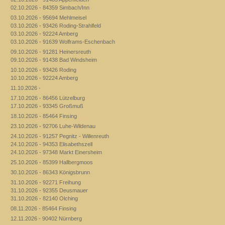
02.10.2026 - 84359 Simbach/Inn
03.10.2026 - 95694 Mehlmeisel
03.10.2026 - 93426 Roding-Strahlfeld
03.10.2026 - 92224 Amberg
03.10.2026 - 91639 Wolframs-Eschenbach
09.10.2026 - 91281 Heinersreuth
09.10.2026 - 91438 Bad Windsheim
10.10.2026 - 93426 Roding
10.10.2026 - 92224 Amberg
11.10.2026 -
17.10.2026 - 86456 Lützelburg
17.10.2026 - 93345 Großmuß
18.10.2026 - 85464 Finsing
23.10.2026 - 92706 Luhe-Wildenau
24.10.2026 - 91257 Pegnitz - Willenreuth
24.10.2026 - 94353 Elisabethszell
24.10.2026 - 97348 Markt Einersheim
25.10.2026 - 85399 Hallbergmoos
30.10.2026 - 86343 Königsbrunn
31.10.2026 - 92271 Freihung
31.10.2026 - 92355 Deusmauer
31.10.2026 - 82140 Olching
08.11.2026 - 85464 Finsing
12.11.2026 - 90402 Nürnberg