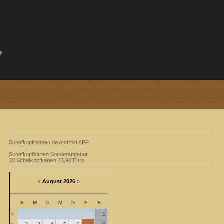
Schafkopfrennen.de Android APP
Schafkopfkarten Sonderangebot
30 Schafkopfkarten 73,90 Euro
«
August 2026
»
S
M
D
M
D
F
S
»
1