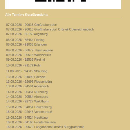
Alle Termine Kurzübersicht:
07.08.2026 - 90613 Großhabersdorf
07.08.2026 - 90613 Großhabersdorf Ortsteil Oberreichenbach
07.08.2026 - 86159 Augsburg
08.08.2026 - 85464 Finsing
08.08.2026 - 91056 Erlangen
09.08.2026 - 86672 Thierhaupten
09.08.2026 - 90513 Weinzierlein
09.08.2026 - 92536 Pfreimd
10.08.2026 - 91189 Rohr
11.08.2026 - 94315 Straubing
13.08.2026 - 91099 Poxdorf
13.08.2026 - 92696 Flossenbürg
13.08.2026 - 94501 Aidenbach
14.08.2026 - 90451 Nürnberg
14.08.2026 - 90584 Allersberg
14.08.2026 - 92727 Waldthurn
15.08.2026 - 94051 Hauzenberg
15.08.2026 - 92648 Vohenstrauß
16.08.2026 - 84524 Neuötting
16.08.2026 - 84160 Frontenhausen
16.08.2026 - 90579 Langenzenn Ortsteil Burggrafenhof