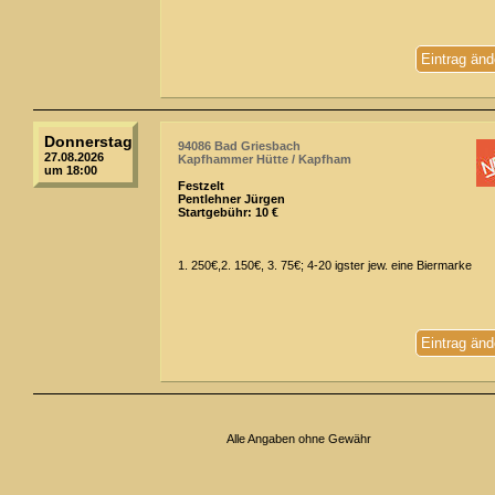
Eintrag änd
Donnerstag
94086 Bad Griesbach
27.08.2026
Kapfhammer Hütte / Kapfham
um 18:00
Festzelt
Pentlehner Jürgen
Startgebühr: 10 €
1. 250€,2. 150€, 3. 75€; 4-20 igster jew. eine Biermarke
Eintrag änd
Alle Angaben ohne Gewähr