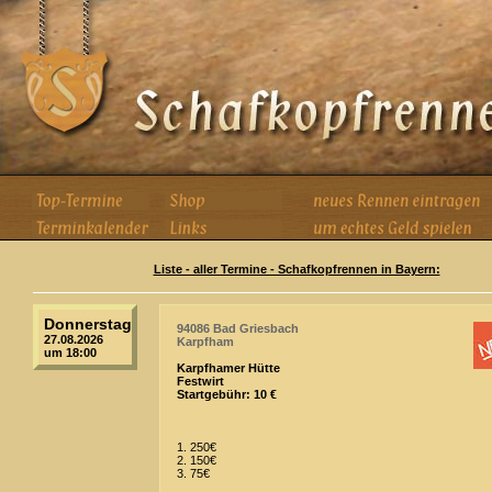
Liste - aller Termine - Schafkopfrennen in Bayern:
Donnerstag
94086 Bad Griesbach
27.08.2026
Karpfham
um 18:00
Karpfhamer Hütte
Festwirt
Startgebühr: 10 €
1. 250€
2. 150€
3. 75€