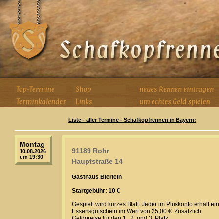
Liste - aller Termine - Schafkopfrennen in Bayern:
Montag
91189 Rohr
10.08.2026
um 19:30
Hauptstraße 14
Gasthaus Bierlein
Startgebühr: 10 €
Gespielt wird kurzes Blatt. Jeder im Pluskonto erhält ei
Essensgutschein im Wert von 25,00 €. Zusätzlich
Geldpreise für den 1., 2. und 3. Platz.