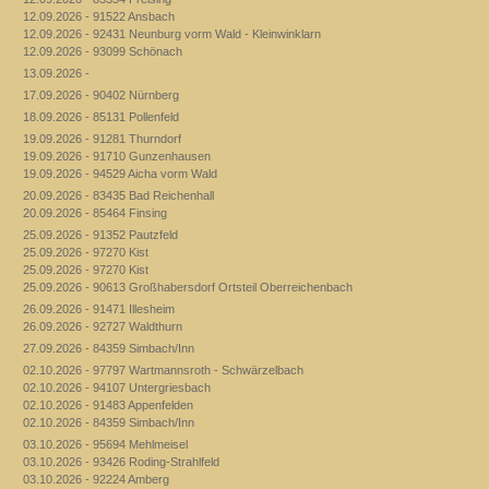
12.09.2026 - 91522 Ansbach
12.09.2026 - 92431 Neunburg vorm Wald - Kleinwinklarn
12.09.2026 - 93099 Schönach
13.09.2026 -
17.09.2026 - 90402 Nürnberg
18.09.2026 - 85131 Pollenfeld
19.09.2026 - 91281 Thurndorf
19.09.2026 - 91710 Gunzenhausen
19.09.2026 - 94529 Aicha vorm Wald
20.09.2026 - 83435 Bad Reichenhall
20.09.2026 - 85464 Finsing
25.09.2026 - 91352 Pautzfeld
25.09.2026 - 97270 Kist
25.09.2026 - 97270 Kist
25.09.2026 - 90613 Großhabersdorf Ortsteil Oberreichenbach
26.09.2026 - 91471 Illesheim
26.09.2026 - 92727 Waldthurn
27.09.2026 - 84359 Simbach/Inn
02.10.2026 - 97797 Wartmannsroth - Schwärzelbach
02.10.2026 - 94107 Untergriesbach
02.10.2026 - 91483 Appenfelden
02.10.2026 - 84359 Simbach/Inn
03.10.2026 - 95694 Mehlmeisel
03.10.2026 - 93426 Roding-Strahlfeld
03.10.2026 - 92224 Amberg