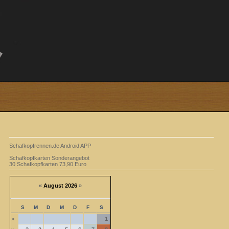
Schafkopfrennen.de Android APP
Schafkopfkarten Sonderangebot
30 Schafkopfkarten 73,90 Euro
«
August 2026
»
S
M
D
M
D
F
S
»
1