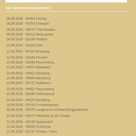
Alle Termine Kurzübersicht:
08.08.2026 - 85464 Finsing
08.08.2026 - 91056 Erlangen
09.08.2026 - 86672 Thierhaupten
09.08.2026 - 90513 Weinzierlein
09.08.2026 - 92536 Pfreimd
10.08.2026 - 91189 Rohr
11.08.2026 - 94315 Straubing
13.08.2026 - 91099 Poxdorf
13.08.2026 - 92696 Flossenbürg
13.08.2026 - 94501 Aidenbach
14.08.2026 - 90451 Nürnberg
14.08.2026 - 90584 Allersberg
14.08.2026 - 92727 Waldthurn
15.08.2026 - 94051 Hauzenberg
15.08.2026 - 92648 Vohenstrauß
16.08.2026 - 84524 Neuötting
16.08.2026 - 84160 Frontenhausen
16.08.2026 - 90579 Langenzenn Ortsteil Burggrafenhof
20.08.2026 - 94474 Vilshofen an der Donau
21.08.2026 - 93138 Oppersdorf
21.08.2026 - 92539 Schönsee
21.08.2026 - 91737 Ornbau / Gern