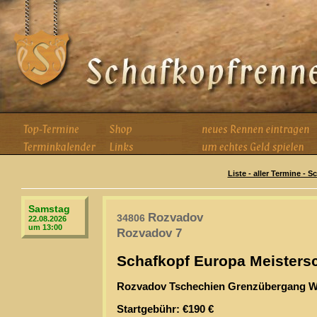
Liste - aller Termine - 
Samstag
Rozvadov
34806
22.08.2026
um 13:00
Rozvadov 7
Schafkopf Europa Meistersc
Rozvadov Tschechien Grenzübergang W
Startgebühr: €190 €