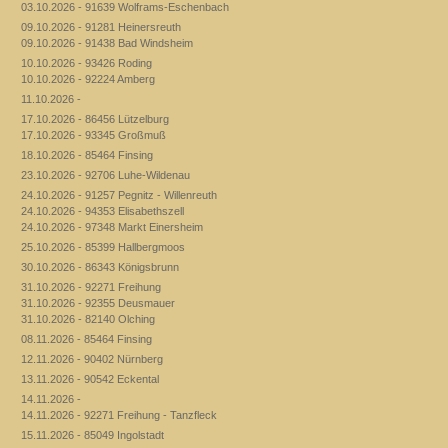
03.10.2026 - 91639 Wolframs-Eschenbach
09.10.2026 - 91281 Heinersreuth
09.10.2026 - 91438 Bad Windsheim
10.10.2026 - 93426 Roding
10.10.2026 - 92224 Amberg
11.10.2026 -
17.10.2026 - 86456 Lützelburg
17.10.2026 - 93345 Großmuß
18.10.2026 - 85464 Finsing
23.10.2026 - 92706 Luhe-Wildenau
24.10.2026 - 91257 Pegnitz - Willenreuth
24.10.2026 - 94353 Elisabethszell
24.10.2026 - 97348 Markt Einersheim
25.10.2026 - 85399 Hallbergmoos
30.10.2026 - 86343 Königsbrunn
31.10.2026 - 92271 Freihung
31.10.2026 - 92355 Deusmauer
31.10.2026 - 82140 Olching
08.11.2026 - 85464 Finsing
12.11.2026 - 90402 Nürnberg
13.11.2026 - 90542 Eckental
14.11.2026 -
14.11.2026 - 92271 Freihung - Tanzfleck
15.11.2026 - 85049 Ingolstadt