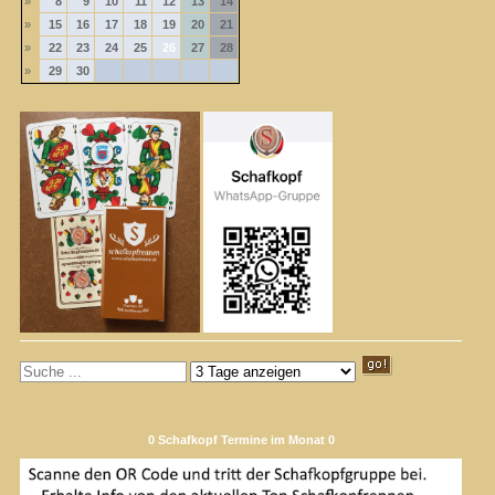
»
8
9
10
11
12
13
14
»
15
16
17
18
19
20
21
»
22
23
24
25
26
27
28
»
29
30
0 Schafkopf Termine im Monat 0