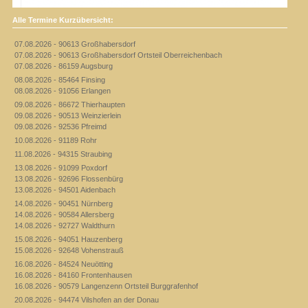
Alle Termine Kurzübersicht:
07.08.2026 - 90613 Großhabersdorf
07.08.2026 - 90613 Großhabersdorf Ortsteil Oberreichenbach
07.08.2026 - 86159 Augsburg
08.08.2026 - 85464 Finsing
08.08.2026 - 91056 Erlangen
09.08.2026 - 86672 Thierhaupten
09.08.2026 - 90513 Weinzierlein
09.08.2026 - 92536 Pfreimd
10.08.2026 - 91189 Rohr
11.08.2026 - 94315 Straubing
13.08.2026 - 91099 Poxdorf
13.08.2026 - 92696 Flossenbürg
13.08.2026 - 94501 Aidenbach
14.08.2026 - 90451 Nürnberg
14.08.2026 - 90584 Allersberg
14.08.2026 - 92727 Waldthurn
15.08.2026 - 94051 Hauzenberg
15.08.2026 - 92648 Vohenstrauß
16.08.2026 - 84524 Neuötting
16.08.2026 - 84160 Frontenhausen
16.08.2026 - 90579 Langenzenn Ortsteil Burggrafenhof
20.08.2026 - 94474 Vilshofen an der Donau