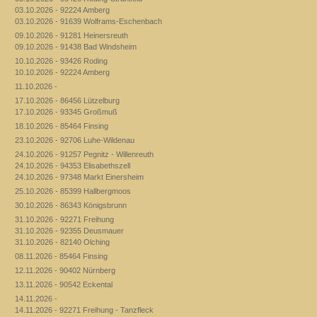
03.10.2026 - 92224 Amberg
03.10.2026 - 91639 Wolframs-Eschenbach
09.10.2026 - 91281 Heinersreuth
09.10.2026 - 91438 Bad Windsheim
10.10.2026 - 93426 Roding
10.10.2026 - 92224 Amberg
11.10.2026 -
17.10.2026 - 86456 Lützelburg
17.10.2026 - 93345 Großmuß
18.10.2026 - 85464 Finsing
23.10.2026 - 92706 Luhe-Wildenau
24.10.2026 - 91257 Pegnitz - Willenreuth
24.10.2026 - 94353 Elisabethszell
24.10.2026 - 97348 Markt Einersheim
25.10.2026 - 85399 Hallbergmoos
30.10.2026 - 86343 Königsbrunn
31.10.2026 - 92271 Freihung
31.10.2026 - 92355 Deusmauer
31.10.2026 - 82140 Olching
08.11.2026 - 85464 Finsing
12.11.2026 - 90402 Nürnberg
13.11.2026 - 90542 Eckental
14.11.2026 -
14.11.2026 - 92271 Freihung - Tanzfleck