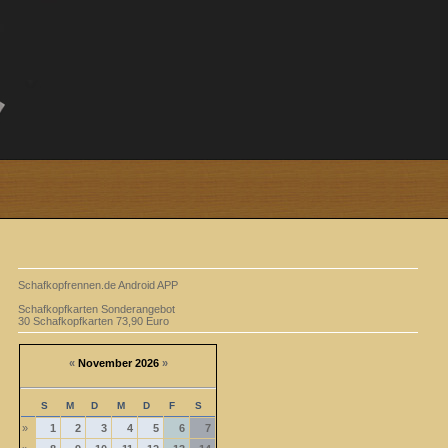
Schafkopfrennen.de Android APP
Schafkopfkarten Sonderangebot
30 Schafkopfkarten 73,90 Euro
«
November 2026
»
S
M
D
M
D
F
S
»
1
2
3
4
5
6
7