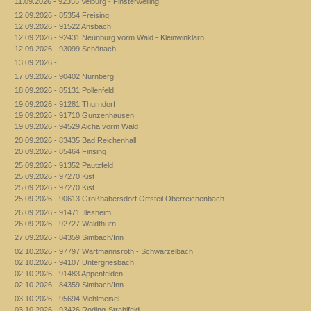
11.09.2026 - 92355 Velburg - Finsterweiling
12.09.2026 - 85354 Freising
12.09.2026 - 91522 Ansbach
12.09.2026 - 92431 Neunburg vorm Wald - Kleinwinklarn
12.09.2026 - 93099 Schönach
13.09.2026 -
17.09.2026 - 90402 Nürnberg
18.09.2026 - 85131 Pollenfeld
19.09.2026 - 91281 Thurndorf
19.09.2026 - 91710 Gunzenhausen
19.09.2026 - 94529 Aicha vorm Wald
20.09.2026 - 83435 Bad Reichenhall
20.09.2026 - 85464 Finsing
25.09.2026 - 91352 Pautzfeld
25.09.2026 - 97270 Kist
25.09.2026 - 97270 Kist
25.09.2026 - 90613 Großhabersdorf Ortsteil Oberreichenbach
26.09.2026 - 91471 Illesheim
26.09.2026 - 92727 Waldthurn
27.09.2026 - 84359 Simbach/Inn
02.10.2026 - 97797 Wartmannsroth - Schwärzelbach
02.10.2026 - 94107 Untergriesbach
02.10.2026 - 91483 Appenfelden
02.10.2026 - 84359 Simbach/Inn
03.10.2026 - 95694 Mehlmeisel
03.10.2026 - 93426 Roding-Strahlfeld