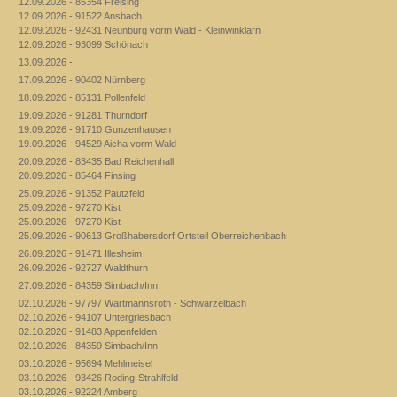
12.09.2026 - 85354 Freising
12.09.2026 - 91522 Ansbach
12.09.2026 - 92431 Neunburg vorm Wald - Kleinwinklarn
12.09.2026 - 93099 Schönach
13.09.2026 -
17.09.2026 - 90402 Nürnberg
18.09.2026 - 85131 Pollenfeld
19.09.2026 - 91281 Thurndorf
19.09.2026 - 91710 Gunzenhausen
19.09.2026 - 94529 Aicha vorm Wald
20.09.2026 - 83435 Bad Reichenhall
20.09.2026 - 85464 Finsing
25.09.2026 - 91352 Pautzfeld
25.09.2026 - 97270 Kist
25.09.2026 - 97270 Kist
25.09.2026 - 90613 Großhabersdorf Ortsteil Oberreichenbach
26.09.2026 - 91471 Illesheim
26.09.2026 - 92727 Waldthurn
27.09.2026 - 84359 Simbach/Inn
02.10.2026 - 97797 Wartmannsroth - Schwärzelbach
02.10.2026 - 94107 Untergriesbach
02.10.2026 - 91483 Appenfelden
02.10.2026 - 84359 Simbach/Inn
03.10.2026 - 95694 Mehlmeisel
03.10.2026 - 93426 Roding-Strahlfeld
03.10.2026 - 92224 Amberg