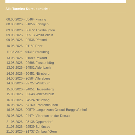
Alle Termine Kurzübersicht:
08.08.2026 - 85464 Finsing
08.08.2026 - 91056 Erlangen
09.08.2026 - 86672 Thierhaupten
09.08.2026 - 90513 Weinzierlein
09.08.2026 - 92536 Pfreimd
10.08.2026 - 91189 Rohr
11.08.2026 - 94315 Straubing
13.08.2026 - 91099 Poxdorf
13.08.2026 - 92696 Flossenbürg
13.08.2026 - 94501 Aidenbach
14.08.2026 - 90451 Nürnberg
14.08.2026 - 90584 Allersberg
14.08.2026 - 92727 Waldthurn
15.08.2026 - 94051 Hauzenberg
15.08.2026 - 92648 Vohenstrauß
16.08.2026 - 84524 Neuötting
16.08.2026 - 84160 Frontenhausen
16.08.2026 - 90579 Langenzenn Ortsteil Burggrafenhof
20.08.2026 - 94474 Vilshofen an der Donau
21.08.2026 - 93138 Oppersdorf
21.08.2026 - 92539 Schönsee
21.08.2026 - 91737 Ornbau / Gern