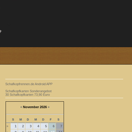
Schafkopfrennen.de Android APP
Schafkopfkarten Sonderangebot
30 Schafkopfkarten 73,90 Euro
«
November 2026
»
S
M
D
M
D
F
S
»
1
2
3
4
5
6
7