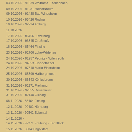
03.10.2026 - 91639 Wolframs-Eschenbach
09.10.2026 - 91281 Heinersreuth
09.10.2026 - 91438 Bad Windsheim
10.10.2026 - 93426 Roding
10.10.2026 - 92224 Amberg
11.10.2026 -
17.10.2026 - 86456 Lützelburg
17.10.2026 - 93345 Großmuß
18.10.2026 - 85464 Finsing
23.10.2026 - 92706 Luhe-Wildenau
24.10.2026 - 91257 Pegnitz - Willenreuth
24.10.2026 - 94353 Elisabethszell
24.10.2026 - 97348 Markt Einersheim
25.10.2026 - 85399 Hallbergmoos
30.10.2026 - 86343 Königsbrunn
31.10.2026 - 92271 Freihung
31.10.2026 - 92355 Deusmauer
31.10.2026 - 82140 Olching
08.11.2026 - 85464 Finsing
12.11.2026 - 90402 Nürnberg
13.11.2026 - 90542 Eckental
14.11.2026 -
14.11.2026 - 92271 Freihung - Tanzfleck
15.11.2026 - 85049 Ingolstadt