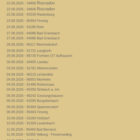
Rozvadov
22.08.2026 - 34806
Rozvadov
22.08.2026 - 34806
22.08.2026 - 93339 Riedenburg
23.08.2026 - 85464 Finsing
24.08.2026 - 91189 Rohr
27.08.2026 - 94086 Bad Griesbach
27.08.2026 - 94086 Bad Griesbach
28.08.2026 - 96117 Memmelsdorf
29.08.2026 - 91731 Langfurth
29.08.2026 - 86735 Forheim OT Aufhausen
30.08.2026 - 94405 Landau
03.09.2026 - 91781 Weimersheim
04.09.2026 - 96215 Lichtenfels
04.09.2026 - 86653 Monheim
04.09.2026 - 91486 Rohensaas
04.09.2026 - 84359 Simbach a. Inn
05.09.2026 - 96242 Gestungshausen
05.09.2026 - 91595 Burgoberbach
06.09.2026 - 95469 Speichersdorf
06.09.2026 - 85464 Finsing
10.09.2026 - 91093 Heßdorf
10.09.2026 - 91359 Leutenbach
11.09.2026 - 95460 Bad Berneck
11.09.2026 - 92355 Velburg - Finsterweiling