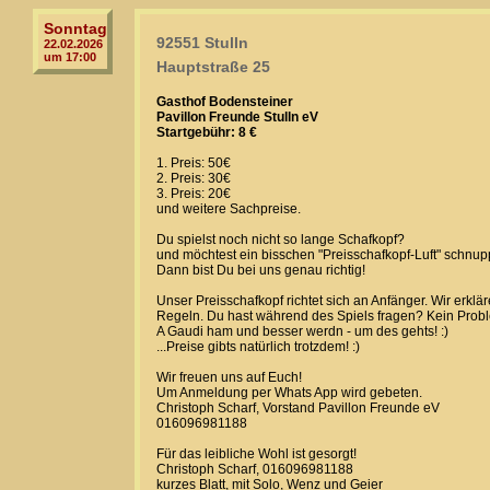
Sonntag
92551 Stulln
22.02.2026
um 17:00
Hauptstraße 25
Gasthof Bodensteiner
Pavillon Freunde Stulln eV
Startgebühr: 8 €
1. Preis: 50€
2. Preis: 30€
3. Preis: 20€
und weitere Sachpreise.
Du spielst noch nicht so lange Schafkopf?
und möchtest ein bisschen "Preisschafkopf-Luft" schn
Dann bist Du bei uns genau richtig!
Unser Preisschafkopf richtet sich an Anfänger. Wir erklä
Regeln. Du hast während des Spiels fragen? Kein Prob
A Gaudi ham und besser werdn - um des gehts! :)
...Preise gibts natürlich trotzdem! :)
Wir freuen uns auf Euch!
Um Anmeldung per Whats App wird gebeten.
Christoph Scharf, Vorstand Pavillon Freunde eV
016096981188
Für das leibliche Wohl ist gesorgt!
Christoph Scharf, 016096981188
kurzes Blatt, mit Solo, Wenz und Geier