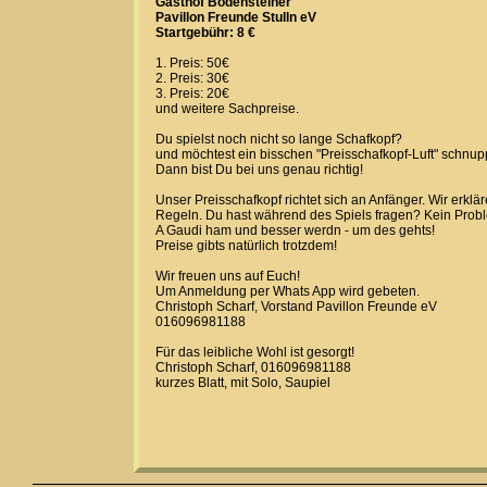
Gasthof Bodensteiner
Pavillon Freunde Stulln eV
Startgebühr: 8 €
1. Preis: 50€
2. Preis: 30€
3. Preis: 20€
und weitere Sachpreise.
Du spielst noch nicht so lange Schafkopf?
und möchtest ein bisschen "Preisschafkopf-Luft" schn
Dann bist Du bei uns genau richtig!
Unser Preisschafkopf richtet sich an Anfänger. Wir erklä
Regeln. Du hast während des Spiels fragen? Kein Prob
A Gaudi ham und besser werdn - um des gehts!
Preise gibts natürlich trotzdem!
Wir freuen uns auf Euch!
Um Anmeldung per Whats App wird gebeten.
Christoph Scharf, Vorstand Pavillon Freunde eV
016096981188
Für das leibliche Wohl ist gesorgt!
Christoph Scharf, 016096981188
kurzes Blatt, mit Solo, Saupiel