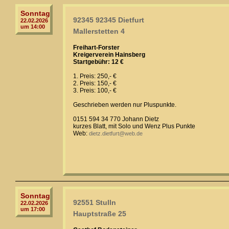
Sonntag
92345 92345 Dietfurt
22.02.2026
um 14:00
Mallerstetten 4
Freihart-Forster
Kreigerverein Hainsberg
Startgebühr: 12 €
1. Preis: 250,- €
2. Preis: 150,- €
3. Preis: 100,- €
Geschrieben werden nur Pluspunkte.
0151 594 34 770 Johann Dietz
kurzes Blatt, mit Solo und Wenz Plus Punkte
Web:
dietz.dietfurt@web.de
Sonntag
92551 Stulln
22.02.2026
um 17:00
Hauptstraße 25