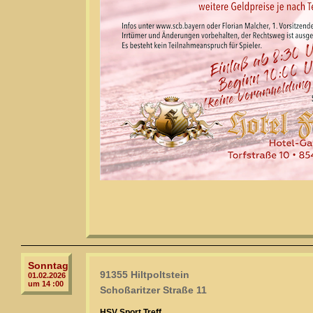
Sonntag
91355 Hiltpoltstein
01.02.2026
um 14 :00
Schoßaritzer Straße 11
HSV Sport Treff