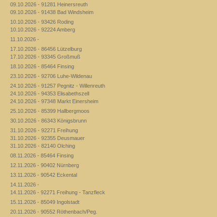
09.10.2026 - 91281 Heinersreuth
09.10.2026 - 91438 Bad Windsheim
10.10.2026 - 93426 Roding
10.10.2026 - 92224 Amberg
11.10.2026 -
17.10.2026 - 86456 Lützelburg
17.10.2026 - 93345 Großmuß
18.10.2026 - 85464 Finsing
23.10.2026 - 92706 Luhe-Wildenau
24.10.2026 - 91257 Pegnitz - Willenreuth
24.10.2026 - 94353 Elisabethszell
24.10.2026 - 97348 Markt Einersheim
25.10.2026 - 85399 Hallbergmoos
30.10.2026 - 86343 Königsbrunn
31.10.2026 - 92271 Freihung
31.10.2026 - 92355 Deusmauer
31.10.2026 - 82140 Olching
08.11.2026 - 85464 Finsing
12.11.2026 - 90402 Nürnberg
13.11.2026 - 90542 Eckental
14.11.2026 -
14.11.2026 - 92271 Freihung - Tanzfleck
15.11.2026 - 85049 Ingolstadt
20.11.2026 - 90552 Röthenbach/Peg.