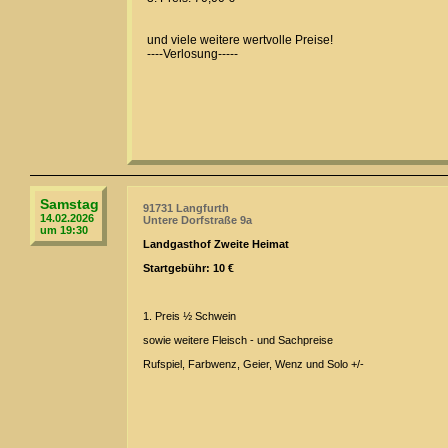
und viele weitere wertvolle Preise!
----Verlosung-----
Samstag
91731 Langfurth
14.02.2026
Untere Dorfstraße 9a
um 19:30
Landgasthof Zweite Heimat
Startgebühr: 10 €
1. Preis ½ Schwein
sowie weitere Fleisch - und Sachpreise
Rufspiel, Farbwenz, Geier, Wenz und Solo +/-