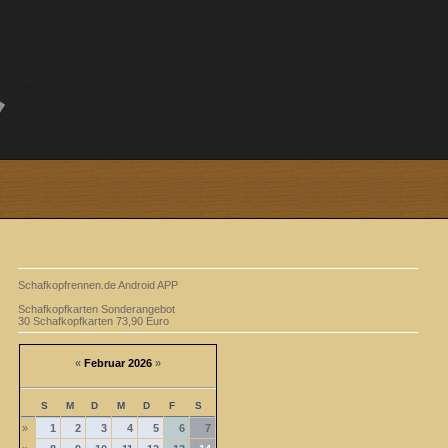
Schafkopfrennen.de Android APP
Schafkopfkarten Sonderangebot
30 Schafkopfkarten 73,90 Euro
«
Februar 2026
»
S
M
D
M
D
F
S
»
1
2
3
4
5
6
7