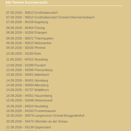
Alle Termine Kurzübersicht:
07.08.2026 - 90613 Großhabersdorf
07.08.2026 - 90613 Großhabersdorf Ortsteil Oberreichenbach
07.08.2026 - 86159 Augsburg
08.08.2026 - 85464 Finsing
08.08.2026 - 91056 Erlangen
09.08.2026 - 86672 Thierhaupten
09.08.2026 - 90513 Weinzierlein
09.08.2026 - 92536 Pfreimd
10.08.2026 - 91189 Rohr
11.08.2026 - 94315 Straubing
13.08.2026 - 91099 Poxdorf
13.08.2026 - 92696 Flossenbürg
13.08.2026 - 94501 Aidenbach
14.08.2026 - 90451 Nürnberg
14.08.2026 - 90584 Allersberg
14.08.2026 - 92727 Waldthurn
15.08.2026 - 94051 Hauzenberg
15.08.2026 - 92648 Vohenstrauß
16.08.2026 - 84524 Neuötting
16.08.2026 - 84160 Frontenhausen
16.08.2026 - 90579 Langenzenn Ortsteil Burggrafenhof
20.08.2026 - 94474 Vilshofen an der Donau
21.08.2026 - 93138 Oppersdorf