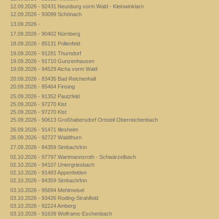
12.09.2026 - 92431 Neunburg vorm Wald - Kleinwinklarn
12.09.2026 - 93099 Schönach
13.09.2026 -
17.09.2026 - 90402 Nürnberg
18.09.2026 - 85131 Pollenfeld
19.09.2026 - 91281 Thurndorf
19.09.2026 - 91710 Gunzenhausen
19.09.2026 - 94529 Aicha vorm Wald
20.09.2026 - 83435 Bad Reichenhall
20.09.2026 - 85464 Finsing
25.09.2026 - 91352 Pautzfeld
25.09.2026 - 97270 Kist
25.09.2026 - 97270 Kist
25.09.2026 - 90613 Großhabersdorf Ortsteil Oberreichenbach
26.09.2026 - 91471 Illesheim
26.09.2026 - 92727 Waldthurn
27.09.2026 - 84359 Simbach/Inn
02.10.2026 - 97797 Wartmannsroth - Schwärzelbach
02.10.2026 - 94107 Untergriesbach
02.10.2026 - 91483 Appenfelden
02.10.2026 - 84359 Simbach/Inn
03.10.2026 - 95694 Mehlmeisel
03.10.2026 - 93426 Roding-Strahlfeld
03.10.2026 - 92224 Amberg
03.10.2026 - 91639 Wolframs-Eschenbach