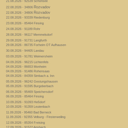
21.08.2026 - 92539 Schönsee
Rozvadov
22.08.2026 - 34806
Rozvadov
22.08.2026 - 34806
22.08.2026 - 93339 Riedenburg
23.08.2026 - 85464 Finsing
24.08.2026 - 91189 Rohr
28.08.2026 - 96117 Memmelsdorf
29.08.2026 - 91731 Langfurth
29.08.2026 - 86735 Forheim OT Aufhausen
30.08.2026 - 94405 Landau
03.09.2026 - 91781 Weimersheim
04.09.2026 - 96215 Lichtenfels
04.09.2026 - 86653 Monheim
04.09.2026 - 91486 Rohensaas
04.09.2026 - 84359 Simbach a. Inn
05.09.2026 - 96242 Gestungshausen
05.09.2026 - 91595 Burgoberbach
06.09.2026 - 95469 Speichersdorf
06.09.2026 - 85464 Finsing
10.09.2026 - 91093 Heßdorf
10.09.2026 - 91359 Leutenbach
11.09.2026 - 95460 Bad Berneck
11.09.2026 - 92355 Velburg - Finsterweiling
12.09.2026 - 85354 Freising
12.09.2026 - 91522 Ansbach