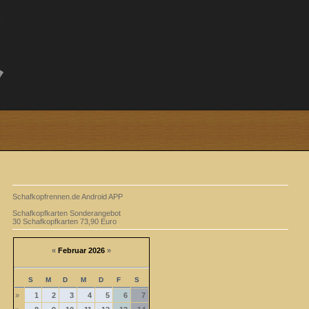
Schafkopfrennen.de Android APP
Schafkopfkarten Sonderangebot
30 Schafkopfkarten 73,90 Euro
«
Februar 2026
»
S
M
D
M
D
F
S
»
1
2
3
4
5
6
7