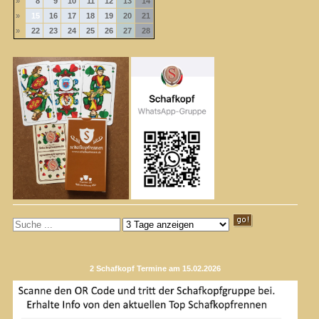
»
8
9
10
11
12
13
14
»
15
16
17
18
19
20
21
»
22
23
24
25
26
27
28
2 Schafkopf Termine am 15.02.2026