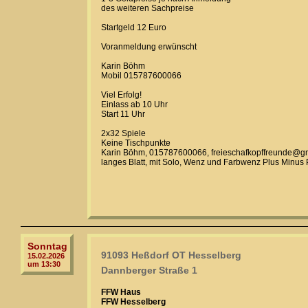
des weiteren Sachpreise
Startgeld 12 Euro
Voranmeldung erwünscht
Karin Böhm
Mobil 015787600066
Viel Erfolg!
Einlass ab 10 Uhr
Start 11 Uhr
2x32 Spiele
Keine Tischpunkte
Karin Böhm, 015787600066, freieschafkopffreunde@g
langes Blatt, mit Solo, Wenz und Farbwenz Plus Minus
Sonntag
91093 Heßdorf OT Hesselberg
15.02.2026
um 13:30
Dannberger Straße 1
FFW Haus
FFW Hesselberg