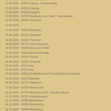
11.09.2026 - 92355 Velburg - Finsterweiling
12.09.2026 - 85354 Freising
12.09.2026 - 91522 Ansbach
12.09.2026 - 92431 Neunburg vorm Wald - Kleinwinklarn
12.09.2026 - 93099 Schönach
13.09.2026 -
17.09.2026 - 90402 Nürnberg
18.09.2026 - 85131 Pollenfeld
19.09.2026 - 91281 Thurndorf
19.09.2026 - 91710 Gunzenhausen
19.09.2026 - 94529 Aicha vorm Wald
20.09.2026 - 83435 Bad Reichenhall
20.09.2026 - 85464 Finsing
25.09.2026 - 91352 Pautzfeld
25.09.2026 - 97270 Kist
25.09.2026 - 97270 Kist
25.09.2026 - 90613 Großhabersdorf Ortsteil Oberreichenbach
26.09.2026 - 91471 Illesheim
26.09.2026 - 92727 Waldthurn
27.09.2026 - 84359 Simbach/Inn
02.10.2026 - 97797 Wartmannsroth - Schwärzelbach
02.10.2026 - 94107 Untergriesbach
02.10.2026 - 91483 Appenfelden
02.10.2026 - 84359 Simbach/Inn
03.10.2026 - 95694 Mehlmeisel