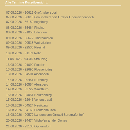
Alle Termine Kurzübersicht:
07.08.2026 - 90613 Großhabersdorf
07.08.2026 - 90613 Großhabersdorf Ortsteil Oberreichenbach
07.08.2026 - 86159 Augsburg
08.08.2026 - 85464 Finsing
08.08.2026 - 91056 Erlangen
09.08.2026 - 86672 Thierhaupten
09.08.2026 - 90513 Weinzierlein
09.08.2026 - 92536 Pfreimd
10.08.2026 - 91189 Rohr
11.08.2026 - 94315 Straubing
13.08.2026 - 91099 Poxdorf
13.08.2026 - 92696 Flossenbürg
13.08.2026 - 94501 Aidenbach
14.08.2026 - 90451 Nürnberg
14.08.2026 - 90584 Allersberg
14.08.2026 - 92727 Waldthurn
15.08.2026 - 94051 Hauzenberg
15.08.2026 - 92648 Vohenstrauß
16.08.2026 - 84524 Neuötting
16.08.2026 - 84160 Frontenhausen
16.08.2026 - 90579 Langenzenn Ortsteil Burggrafenhof
20.08.2026 - 94474 Vilshofen an der Donau
21.08.2026 - 93138 Oppersdorf