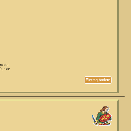
mx.de
 Punkte
Eintrag ändern