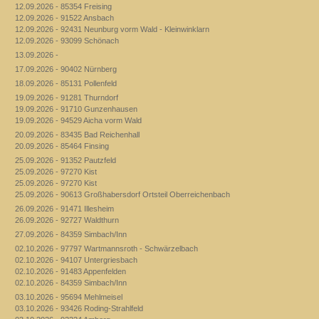
12.09.2026 - 85354 Freising
12.09.2026 - 91522 Ansbach
12.09.2026 - 92431 Neunburg vorm Wald - Kleinwinklarn
12.09.2026 - 93099 Schönach
13.09.2026 -
17.09.2026 - 90402 Nürnberg
18.09.2026 - 85131 Pollenfeld
19.09.2026 - 91281 Thurndorf
19.09.2026 - 91710 Gunzenhausen
19.09.2026 - 94529 Aicha vorm Wald
20.09.2026 - 83435 Bad Reichenhall
20.09.2026 - 85464 Finsing
25.09.2026 - 91352 Pautzfeld
25.09.2026 - 97270 Kist
25.09.2026 - 97270 Kist
25.09.2026 - 90613 Großhabersdorf Ortsteil Oberreichenbach
26.09.2026 - 91471 Illesheim
26.09.2026 - 92727 Waldthurn
27.09.2026 - 84359 Simbach/Inn
02.10.2026 - 97797 Wartmannsroth - Schwärzelbach
02.10.2026 - 94107 Untergriesbach
02.10.2026 - 91483 Appenfelden
02.10.2026 - 84359 Simbach/Inn
03.10.2026 - 95694 Mehlmeisel
03.10.2026 - 93426 Roding-Strahlfeld