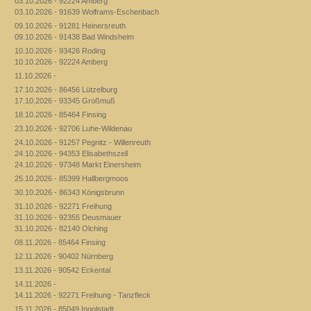
03.10.2026 - 92224 Amberg
03.10.2026 - 91639 Wolframs-Eschenbach
09.10.2026 - 91281 Heinersreuth
09.10.2026 - 91438 Bad Windsheim
10.10.2026 - 93426 Roding
10.10.2026 - 92224 Amberg
11.10.2026 -
17.10.2026 - 86456 Lützelburg
17.10.2026 - 93345 Großmuß
18.10.2026 - 85464 Finsing
23.10.2026 - 92706 Luhe-Wildenau
24.10.2026 - 91257 Pegnitz - Willenreuth
24.10.2026 - 94353 Elisabethszell
24.10.2026 - 97348 Markt Einersheim
25.10.2026 - 85399 Hallbergmoos
30.10.2026 - 86343 Königsbrunn
31.10.2026 - 92271 Freihung
31.10.2026 - 92355 Deusmauer
31.10.2026 - 82140 Olching
08.11.2026 - 85464 Finsing
12.11.2026 - 90402 Nürnberg
13.11.2026 - 90542 Eckental
14.11.2026 -
14.11.2026 - 92271 Freihung - Tanzfleck
15.11.2026 - 85049 Ingolstadt