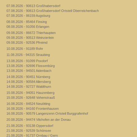
07.08.2026 - 90613 Großhabersdorf
07.08.2026 - 90613 Großhabersdorf Ortsteil Oberreichenbach
07.08.2026 - 86159 Augsburg
08.08.2026 - 85464 Finsing
08.08.2026 - 91056 Erlangen
09.08.2026 - 86672 Thierhaupten
09.08.2026 - 90513 Weinzierlein
09.08.2026 - 92536 Pfreimd
10.08.2026 - 91189 Rohr
11.08.2026 - 94315 Straubing
13.08.2026 - 91099 Poxdorf
13.08.2026 - 92696 Flossenbürg
13.08.2026 - 94501 Aidenbach
14.08.2026 - 90451 Nürnberg
14.08.2026 - 90584 Allersberg
14.08.2026 - 92727 Waldthurn
15.08.2026 - 94051 Hauzenberg
15.08.2026 - 92648 Vohenstrauß
16.08.2026 - 84524 Neuötting
16.08.2026 - 84160 Frontenhausen
16.08.2026 - 90579 Langenzenn Ortsteil Burggrafenhof
20.08.2026 - 94474 Vilshofen an der Donau
21.08.2026 - 93138 Oppersdorf
21.08.2026 - 92539 Schönsee
21.08.2026 - 91737 Ornbau / Gern