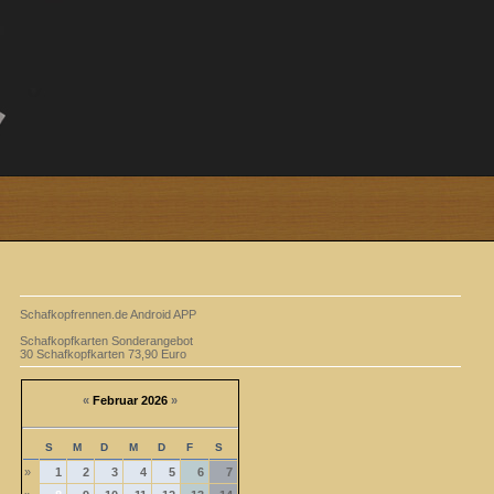
Schafkopfrennen.de Android APP
Schafkopfkarten Sonderangebot
30 Schafkopfkarten 73,90 Euro
«
Februar 2026
»
S
M
D
M
D
F
S
»
1
2
3
4
5
6
7