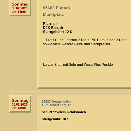
Sonntag
95683 Ebnath
08.02.2026
um 14:00
Marktplatz
Pfarrheim
DJK Ebnath
Startgebühr: 12 €
1.Preis Cube Fahrrad 2.Preis 150 Euro in bar, 3.Preis 1
sowie viele weitere Geld- und Sachpreise!
kurzes Blatt, mit Solo und Wenz Plus Punkte
Sonntag
86637 Geratshofen
08.02.2026
zum schatzberg 12
um 14:00
Schützenverein Geratshofen
Startgebühr: 10 €