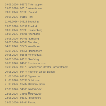
09.08.2026 - 86672 Thierhaupten
09.08.2026 - 90513 Weinzierlein
09.08.2026 - 92536 Pfreimd
10.08.2026 - 91189 Rohr
11.08.2026 - 94315 Straubing
13.08.2026 - 91099 Poxdorf
13.08.2026 - 92696 Flossenbürg
13.08.2026 - 94501 Aidenbach
14.08.2026 - 90451 Nürnberg
14.08.2026 - 90584 Allersberg
14.08.2026 - 92727 Waldthurn
15.08.2026 - 94051 Hauzenberg
15.08.2026 - 92648 Vohenstrauß
16.08.2026 - 84524 Neuötting
16.08.2026 - 84160 Frontenhausen
16.08.2026 - 90579 Langenzenn Ortsteil Burggrafenhof
20.08.2026 - 94474 Vilshofen an der Donau
21.08.2026 - 93138 Oppersdorf
21.08.2026 - 92539 Schönsee
21.08.2026 - 91737 Ornbau / Gern
Rozvadov
22.08.2026 - 34806
Rozvadov
22.08.2026 - 34806
22.08.2026 - 93339 Riedenburg
23.08.2026 - 85464 Finsing