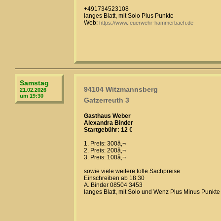
+491734523108
langes Blatt, mit Solo Plus Punkte
Web:
https://www.feuerwehr-hammerbach.de
Samstag
94104 Witzmannsberg
21.02.2026
um 19:30
Gatzerreuth 3
Gasthaus Weber
Alexandra Binder
Startgebühr: 12 €
1. Preis: 300â‚¬
2. Preis: 200â‚¬
3. Preis: 100â‚¬
sowie viele weitere tolle Sachpreise
Einschreiben ab 18.30
A. Binder 08504 3453
langes Blatt, mit Solo und Wenz Plus Minus Punkte