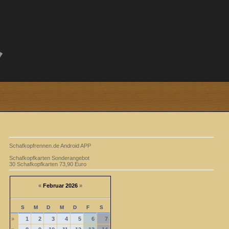
Schafkopfrennen.de Android APP
Schafkopfkarten Sonderangebot
30 Schafkopfkarten 73,90 Euro
«
Februar 2026
»
S
M
D
M
D
F
S
»
1
2
3
4
5
6
7