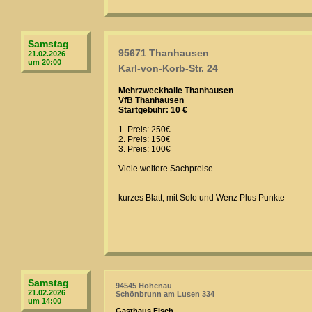
Samstag
95671 Thanhausen
21.02.2026
um 20:00
Karl-von-Korb-Str. 24
Mehrzweckhalle Thanhausen
VfB Thanhausen
Startgebühr: 10 €
1. Preis: 250€
2. Preis: 150€
3. Preis: 100€
Viele weitere Sachpreise.
kurzes Blatt, mit Solo und Wenz Plus Punkte
Samstag
94545 Hohenau
21.02.2026
Schönbrunn am Lusen 334
um 14:00
Gasthaus Fisch