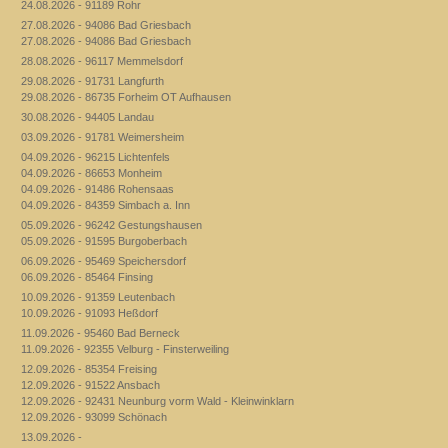
24.08.2026 - 91189 Rohr
27.08.2026 - 94086 Bad Griesbach
27.08.2026 - 94086 Bad Griesbach
28.08.2026 - 96117 Memmelsdorf
29.08.2026 - 91731 Langfurth
29.08.2026 - 86735 Forheim OT Aufhausen
30.08.2026 - 94405 Landau
03.09.2026 - 91781 Weimersheim
04.09.2026 - 96215 Lichtenfels
04.09.2026 - 86653 Monheim
04.09.2026 - 91486 Rohensaas
04.09.2026 - 84359 Simbach a. Inn
05.09.2026 - 96242 Gestungshausen
05.09.2026 - 91595 Burgoberbach
06.09.2026 - 95469 Speichersdorf
06.09.2026 - 85464 Finsing
10.09.2026 - 91359 Leutenbach
10.09.2026 - 91093 Heßdorf
11.09.2026 - 95460 Bad Berneck
11.09.2026 - 92355 Velburg - Finsterweiling
12.09.2026 - 85354 Freising
12.09.2026 - 91522 Ansbach
12.09.2026 - 92431 Neunburg vorm Wald - Kleinwinklarn
12.09.2026 - 93099 Schönach
13.09.2026 -