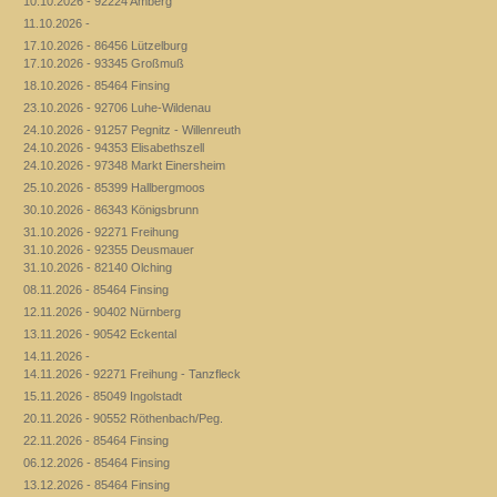
10.10.2026 - 92224 Amberg
11.10.2026 -
17.10.2026 - 86456 Lützelburg
17.10.2026 - 93345 Großmuß
18.10.2026 - 85464 Finsing
23.10.2026 - 92706 Luhe-Wildenau
24.10.2026 - 91257 Pegnitz - Willenreuth
24.10.2026 - 94353 Elisabethszell
24.10.2026 - 97348 Markt Einersheim
25.10.2026 - 85399 Hallbergmoos
30.10.2026 - 86343 Königsbrunn
31.10.2026 - 92271 Freihung
31.10.2026 - 92355 Deusmauer
31.10.2026 - 82140 Olching
08.11.2026 - 85464 Finsing
12.11.2026 - 90402 Nürnberg
13.11.2026 - 90542 Eckental
14.11.2026 -
14.11.2026 - 92271 Freihung - Tanzfleck
15.11.2026 - 85049 Ingolstadt
20.11.2026 - 90552 Röthenbach/Peg.
22.11.2026 - 85464 Finsing
06.12.2026 - 85464 Finsing
13.12.2026 - 85464 Finsing