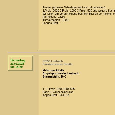
Preise: (ab einer Teilnehmerzahl von 44 garantiert)
1.Preis: 200€ 2.Preis: 100€ 3.Preis: 50€ und weitere Sach
Wir bitten um Voranmeldung bei Felix Riesch per Telefo
Anmeldung: 18:30
Turnierbeginn: 19:00
Langes Blatt
Samstag
97650 Leubach
21.02.2026
Frankenheimer Straße
um 18:30
Mehrzweckhalle
Angelsportverein Leubach
Startgebühr: 10 €
1.-3. Preis 150€,100€,50€
Sach u. Gutscheinpreise
langes Blatt, Solo,Ruf