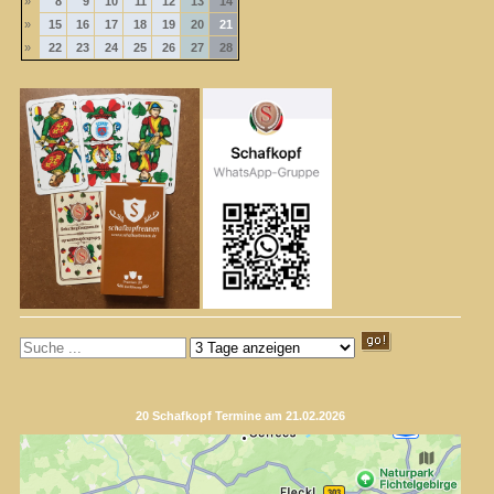
»
8
9
10
11
12
13
14
»
15
16
17
18
19
20
21
»
22
23
24
25
26
27
28
20 Schafkopf Termine am 21.02.2026