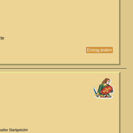
kte
Eintrag ändern
halbe Startgebühr