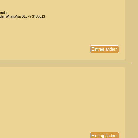
preise
n oder WhatsApp 01575 3488613
Eintrag ändern
Eintrag ändern