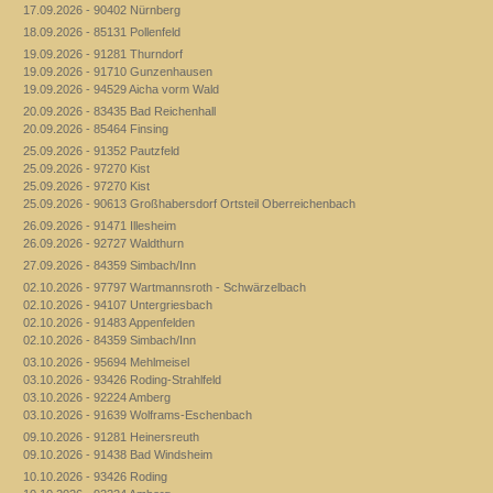
17.09.2026 - 90402 Nürnberg
18.09.2026 - 85131 Pollenfeld
19.09.2026 - 91281 Thurndorf
19.09.2026 - 91710 Gunzenhausen
19.09.2026 - 94529 Aicha vorm Wald
20.09.2026 - 83435 Bad Reichenhall
20.09.2026 - 85464 Finsing
25.09.2026 - 91352 Pautzfeld
25.09.2026 - 97270 Kist
25.09.2026 - 97270 Kist
25.09.2026 - 90613 Großhabersdorf Ortsteil Oberreichenbach
26.09.2026 - 91471 Illesheim
26.09.2026 - 92727 Waldthurn
27.09.2026 - 84359 Simbach/Inn
02.10.2026 - 97797 Wartmannsroth - Schwärzelbach
02.10.2026 - 94107 Untergriesbach
02.10.2026 - 91483 Appenfelden
02.10.2026 - 84359 Simbach/Inn
03.10.2026 - 95694 Mehlmeisel
03.10.2026 - 93426 Roding-Strahlfeld
03.10.2026 - 92224 Amberg
03.10.2026 - 91639 Wolframs-Eschenbach
09.10.2026 - 91281 Heinersreuth
09.10.2026 - 91438 Bad Windsheim
10.10.2026 - 93426 Roding