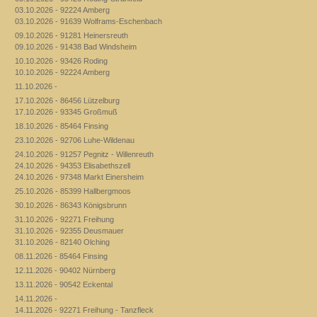
03.10.2026 - 92224 Amberg
03.10.2026 - 91639 Wolframs-Eschenbach
09.10.2026 - 91281 Heinersreuth
09.10.2026 - 91438 Bad Windsheim
10.10.2026 - 93426 Roding
10.10.2026 - 92224 Amberg
11.10.2026 -
17.10.2026 - 86456 Lützelburg
17.10.2026 - 93345 Großmuß
18.10.2026 - 85464 Finsing
23.10.2026 - 92706 Luhe-Wildenau
24.10.2026 - 91257 Pegnitz - Willenreuth
24.10.2026 - 94353 Elisabethszell
24.10.2026 - 97348 Markt Einersheim
25.10.2026 - 85399 Hallbergmoos
30.10.2026 - 86343 Königsbrunn
31.10.2026 - 92271 Freihung
31.10.2026 - 92355 Deusmauer
31.10.2026 - 82140 Olching
08.11.2026 - 85464 Finsing
12.11.2026 - 90402 Nürnberg
13.11.2026 - 90542 Eckental
14.11.2026 -
14.11.2026 - 92271 Freihung - Tanzfleck