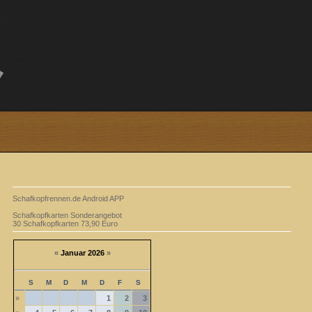
Schafkopfrennen.de Android APP
Schafkopfkarten Sonderangebot
30 Schafkopfkarten 73,90 Euro
«
Januar 2026
»
S
M
D
M
D
F
S
»
1
2
3