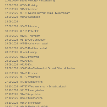
11.09.2026 - 92355 Velburg - Finsterweiling
12.09.2026 - 85354 Freising
12.09.2026 - 91522 Ansbach
12.09.2026 - 92431 Neunburg vorm Wald - Kleinwinklarn
12.09.2026 - 93099 Schönach
13.09.2026 -
17.09.2026 - 90402 Nürnberg
18.09.2026 - 85131 Pollenfeld
19.09.2026 - 91281 Thurndorf
19.09.2026 - 91710 Gunzenhausen
19.09.2026 - 94529 Aicha vorm Wald
20.09.2026 - 83435 Bad Reichenhall
20.09.2026 - 85464 Finsing
25.09.2026 - 91352 Pautzfeld
25.09.2026 - 97270 Kist
25.09.2026 - 97270 Kist
25.09.2026 - 90613 Großhabersdorf Ortsteil Oberreichenbach
26.09.2026 - 91471 Illesheim
26.09.2026 - 92727 Waldthurn
27.09.2026 - 84359 Simbach/Inn
02.10.2026 - 97797 Wartmannsroth - Schwärzelbach
02.10.2026 - 94107 Untergriesbach
02.10.2026 - 91483 Appenfelden
02.10.2026 - 84359 Simbach/Inn
03.10.2026 - 95694 Mehlmeisel
03.10.2026 - 93426 Roding-Strahlfeld