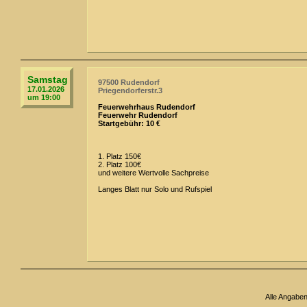
Samstag
97500 Rudendorf
17.01.2026
Priegendorferstr.3
um 19:00
Feuerwehrhaus Rudendorf
Feuerwehr Rudendorf
Startgebühr: 10 €
1. Platz 150€
2. Platz 100€
und weitere Wertvolle Sachpreise
Langes Blatt nur Solo und Rufspiel
Alle Angabe