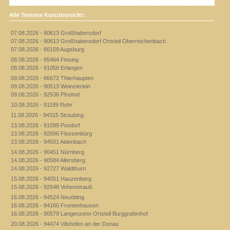
Alle Termine Kurzübersicht:
07.08.2026 - 90613 Großhabersdorf
07.08.2026 - 90613 Großhabersdorf Ortsteil Oberreichenbach
07.08.2026 - 86159 Augsburg
08.08.2026 - 85464 Finsing
08.08.2026 - 91056 Erlangen
09.08.2026 - 86672 Thierhaupten
09.08.2026 - 90513 Weinzierlein
09.08.2026 - 92536 Pfreimd
10.08.2026 - 91189 Rohr
11.08.2026 - 94315 Straubing
13.08.2026 - 91099 Poxdorf
13.08.2026 - 92696 Flossenbürg
13.08.2026 - 94501 Aidenbach
14.08.2026 - 90451 Nürnberg
14.08.2026 - 90584 Allersberg
14.08.2026 - 92727 Waldthurn
15.08.2026 - 94051 Hauzenberg
15.08.2026 - 92648 Vohenstrauß
16.08.2026 - 84524 Neuötting
16.08.2026 - 84160 Frontenhausen
16.08.2026 - 90579 Langenzenn Ortsteil Burggrafenhof
20.08.2026 - 94474 Vilshofen an der Donau