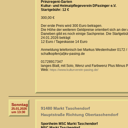
Prinzregent-Garten
Kultur- und Heimatpflegeverein DPasinger e.V.
Startgebühr: 12 €
300,00 €
Der erste Preis wird 300 Euro betragen.
Die Höhe der weiteren Geldpreise orientiert sich an der 
Daneben gibt es noch einige Sachpreise. Die Startgebü
24.01.2026 beträgt
12 Euro / Tageskasse 14 Euro
Anmeldung telefonisch bei Markus Westenhuber 0172 / 
schafkopfen(at)kv-pasing.de
01728917347
langes Blatt, mit Solo, Wenz und Farbwenz Plus Minus 
Web:
https://www.kulturverein-pasing.de/
Sonntag
91480 Markt Taschendorf
25.01.2026
um 13:30
Hauptstraße Richtung Obertaschendorf
Sportheim MSC Markt Taschendorf
MSC Markt Taschendorf