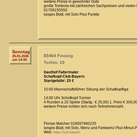
weitere Preise in gewohnter Güte
große Tombola mit zahlreichen Sachpreisen und vielen 
01709155550
langes Blatt, mit Solo Plus Punkte
Sonntag
85464 Finsing
25.01.2026
um 14:00
Torfstr. 10
Gasthof Faltermaier
Schafkopf-Club Bayern
Startgebühr: 25 €
10:00 Mannschaftsführer Sitzung der Schafkopfliga
14:00 Uhr Schafkopf-Turnier
4 Runden a 20 Spiele (Startg.: € 25,00) 1. Preis € 300,0
weitere Preise richten sich nach Teilnehmerzahl.
Florian Malcher 016097960225
langes Blatt, mit Solo, Wenz und Farbwenz Plus Minus 
Web:
https://scb.bayern